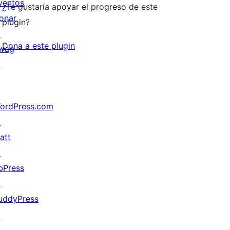
ventos
¿Te gustaría apoyar el progreso de este
onar
plugin?
↗
Dona a este plugin
wag
↗
ordPress.com
↗
att
↗
bPress
↗
uddyPress
↗