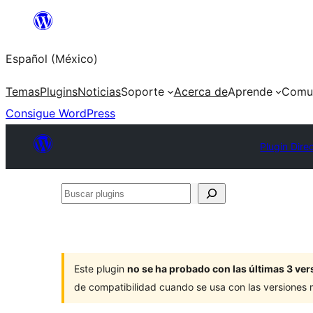
Saltar
al
Español (México)
contenido
Temas
Plugins
Noticias
Soporte
Acerca de
Aprende
Comu
Consigue WordPress
Plugin Dire
Buscar
plugins
Este plugin
no se ha probado con las últimas 3 v
de compatibilidad cuando se usa con las versiones