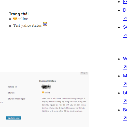
E
D
S
W
M
b
B