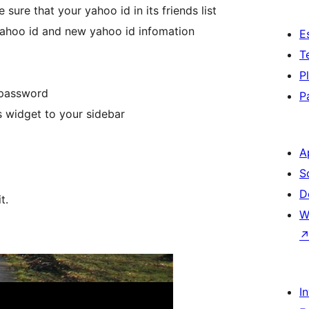
sure that your yahoo id in its friends list
yahoo id and new yahoo id infomation
E
T
P
 password
P
 widget to your sidebar
A
S
D
t.
W
I