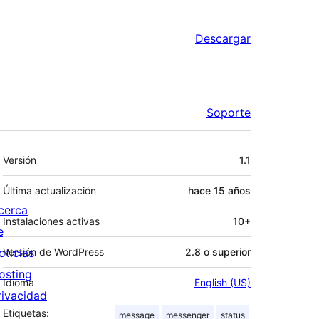
Descargar
Soporte
Meta
Versión
1.1
Última actualización
hace
15 años
cerca
Instalaciones activas
10+
e
oticias
Versión de WordPress
2.8 o superior
osting
Idioma
English (US)
rivacidad
Etiquetas:
message
messenger
status