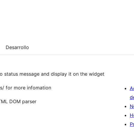
Desarrollo
oo status message and display it on the widget
s/ for more infomation
A
d
HTML DOM parser
N
H
P