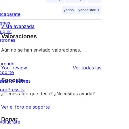
yahoo
yahoo status
scaparate
emas
Vista avanzada
lugins
Valoraciones
atrones
Aún no se han enviado valoraciones.
prender
valoraciones
Your review
Ver todas las
oporte
Soporte
esarrolladores
ordPress.tv
¿Tienes algo que decir? ¿Necesitas ayuda?
↗
Ver el foro de soporte
Donar
nvolúcrate