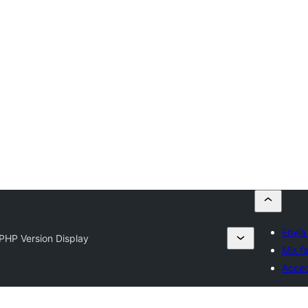
Envía
PHP Version Display
Mis fa
Acce