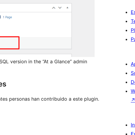
E
T
P
P
SQL version in the “At a Glance” admin
A
S
D
es
W
tes personas han contribuido a este plugin.
I
E