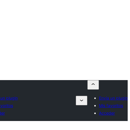
 un plugin
Envía un plugin
voritos
Mis favoritos
der
Acceder