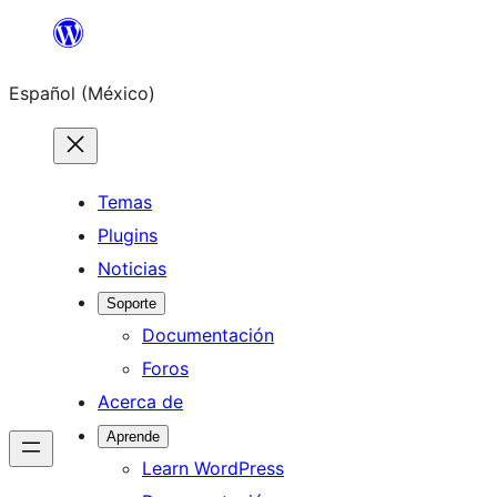
Saltar
al
Español (México)
contenido
Temas
Plugins
Noticias
Soporte
Documentación
Foros
Acerca de
Aprende
Learn WordPress