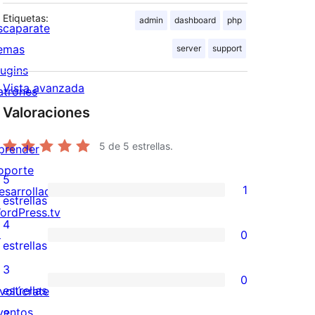
Etiquetas:
admin
dashboard
php
scaparate
emas
server
support
lugins
Vista avanzada
atrones
Valoraciones
5
de 5 estrellas.
prender
oporte
5
1
esarrolladores
1
estrellas
ordPress.tv
valoración
4
↗
0
de
0
estrellas
5
valoraciones
3
0
estrellas
de
0
estrellas
nvolúcrate
4
valoraciones
ventos
2