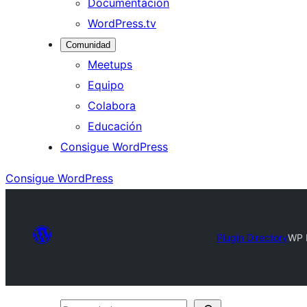
Documentación
WordPress.tv
Comunidad
Meetups
Equipo
Colabora
Educación
Consigue WordPress
Consigue WordPress
Plugin Directory
WP 