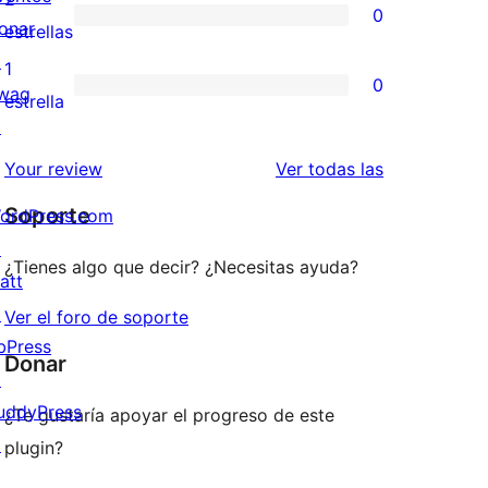
0
estrellas
de
onar
0
estrellas
3
↗
valoraciones
1
0
estrellas
wag
de
0
estrella
↗
2
valoraciones
estrellas
de
valoraciones
Your review
Ver todas las
1
Soporte
ordPress.com
estrellas
↗
¿Tienes algo que decir? ¿Necesitas ayuda?
att
↗
Ver el foro de soporte
bPress
Donar
↗
uddyPress
¿Te gustaría apoyar el progreso de este
↗
plugin?