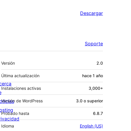
Descargar
Soporte
Meta
Versión
2.0
Última actualización
hace
1 año
cerca
Instalaciones activas
3,000+
e
oticias
Versión de WordPress
3.0 o superior
osting
Probado hasta
6.8.7
rivacidad
Idioma
English (US)