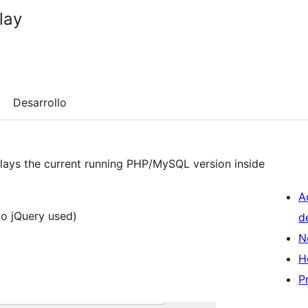
lay
Desarrollo
splays the current running PHP/MySQL version inside
A
No jQuery used)
d
N
H
P