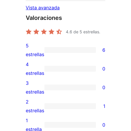
Vista avanzada
Valoraciones
4.6
de 5 estrellas.
5
6
6
estrellas
valoraciones
4
0
de
0
estrellas
5
valoraciones
3
0
estrellas
de
0
estrellas
4
valoraciones
2
1
estrellas
de
1
estrellas
3
valoración
1
0
estrellas
de
0
estrella