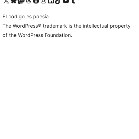
Visita nuestra cuenta de X (anteriormente Twitter)
Visita nuestra cuenta de Bluesky
Visita nuestra cuenta de Mastodon
Visita nuestra cuenta de Threads
Visita nuestra página de Facebook
Visita nuestra cuenta de Instagram
Visita nuestra cuenta de LinkedIn
Visita nuestra cuenta de TikTok
Visita nuestro canal de YouTube
Visita nuestra cuenta de Tumblr
El código es poesía.
The WordPress® trademark is the intellectual property
of the WordPress Foundation.