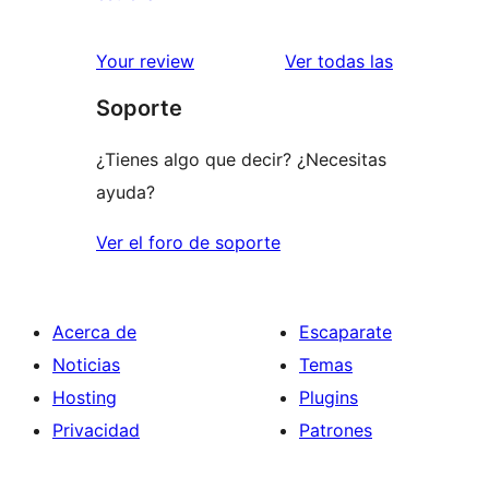
2
valoraciones
estrellas
de
valoracione
Your review
Ver todas las
1
Soporte
estrellas
¿Tienes algo que decir? ¿Necesitas
ayuda?
Ver el foro de soporte
Acerca de
Escaparate
Noticias
Temas
Hosting
Plugins
Privacidad
Patrones