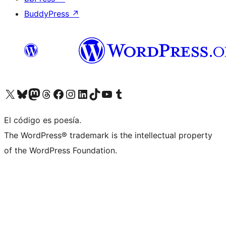
BuddyPress
↗
Visita nuestra cuenta de X (anteriormente Twitter)
Visita nuestra cuenta de Bluesky
Visita nuestra cuenta de Mastodon
Visita nuestra cuenta de Threads
Visita nuestra página de Facebook
Visita nuestra cuenta de Instagram
Visita nuestra cuenta de LinkedIn
Visita nuestra cuenta de TikTok
Visita nuestro canal de YouTube
Visita nuestra cuenta de Tumblr
El código es poesía.
The WordPress® trademark is the intellectual property
of the WordPress Foundation.