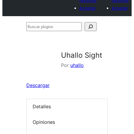
favoritos
favoritos
Acceder
Acceder
Buscar
plugins
Uhallo Sight
Por
uhallo
Descargar
Detalles
Opiniones