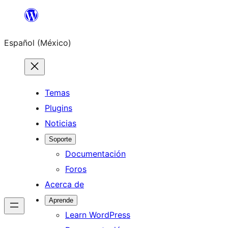
Saltar
al
Español (México)
contenido
Temas
Plugins
Noticias
Soporte
Documentación
Foros
Acerca de
Aprende
Learn WordPress