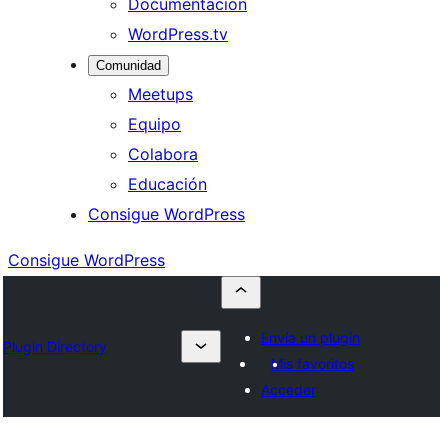
Documentación
WordPress.tv
Comunidad
Meetups
Equipo
Colabora
Educación
Consigue WordPress
Consigue WordPress
Envía un plugin
Plugin Directory
Mis favoritos
Acceder