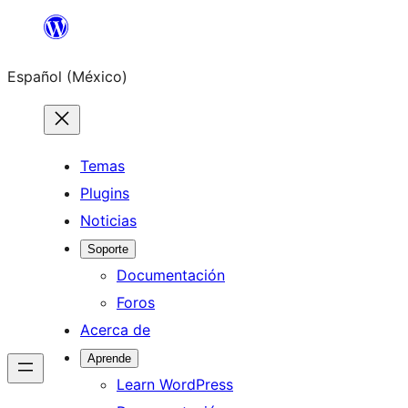
Saltar
al
Español (México)
contenido
Temas
Plugins
Noticias
Soporte
Documentación
Foros
Acerca de
Aprende
Learn WordPress