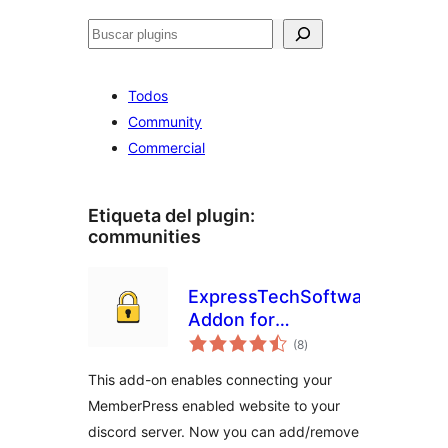
Buscar
Todos
Community
Commercial
Etiqueta del plugin:
communities
ExpressTechSoftwares
Addon for
total
MemberPress and
(8
)
de
valoraciones
Discord
This add-on enables connecting your
MemberPress enabled website to your
discord server. Now you can add/remove