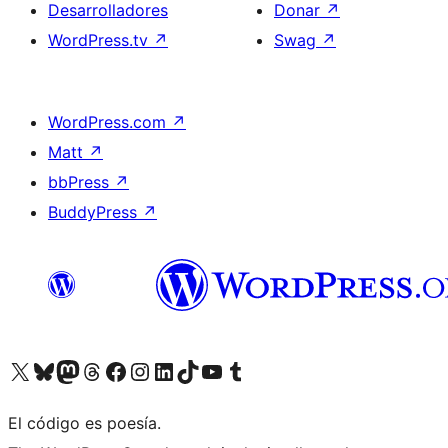
Desarrolladores
Donar
↗
WordPress.tv
↗
Swag
↗
WordPress.com
↗
Matt
↗
bbPress
↗
BuddyPress
↗
Visita nuestra cuenta de X (anteriormente Twitter)
Visita nuestra cuenta de Bluesky
Visita nuestra cuenta de Mastodon
Visita nuestra cuenta de Threads
Visita nuestra página de Facebook
Visita nuestra cuenta de Instagram
Visita nuestra cuenta de LinkedIn
Visita nuestra cuenta de TikTok
Visita nuestro canal de YouTube
Visita nuestra cuenta de Tumblr
El código es poesía.