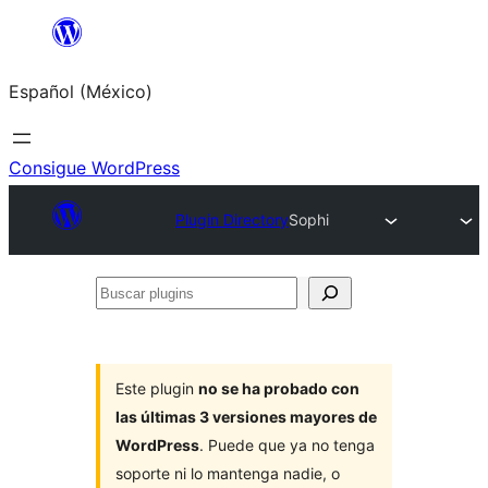
Saltar
al
Español (México)
contenido
Consigue WordPress
Plugin Directory
Sophi
Buscar
plugins
Este plugin
no se ha probado con
las últimas 3 versiones mayores de
WordPress
. Puede que ya no tenga
soporte ni lo mantenga nadie, o