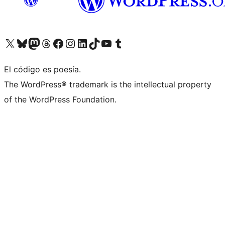
Visita nuestra cuenta de X (anteriormente Twitter)
Visita nuestra cuenta de Bluesky
Visita nuestra cuenta de Mastodon
Visita nuestra cuenta de Threads
Visita nuestra página de Facebook
Visita nuestra cuenta de Instagram
Visita nuestra cuenta de LinkedIn
Visita nuestra cuenta de TikTok
Visita nuestro canal de YouTube
Visita nuestra cuenta de Tumblr
El código es poesía.
The WordPress® trademark is the intellectual property
of the WordPress Foundation.