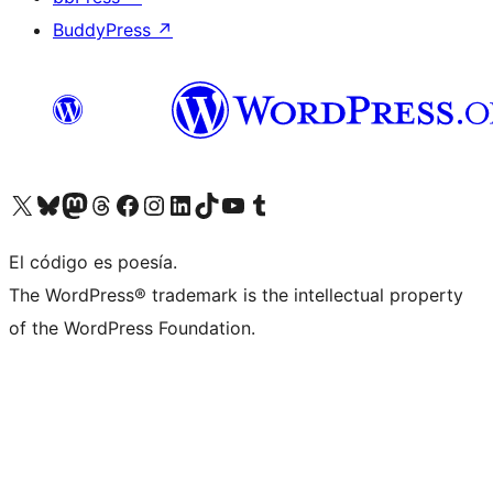
BuddyPress
↗
Visita nuestra cuenta de X (anteriormente Twitter)
Visita nuestra cuenta de Bluesky
Visita nuestra cuenta de Mastodon
Visita nuestra cuenta de Threads
Visita nuestra página de Facebook
Visita nuestra cuenta de Instagram
Visita nuestra cuenta de LinkedIn
Visita nuestra cuenta de TikTok
Visita nuestro canal de YouTube
Visita nuestra cuenta de Tumblr
El código es poesía.
The WordPress® trademark is the intellectual property
of the WordPress Foundation.