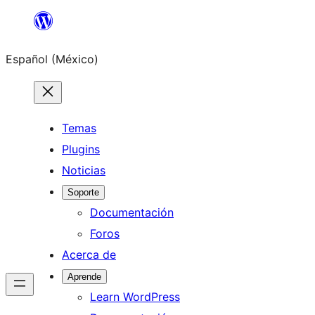
Saltar
al
Español (México)
contenido
Temas
Plugins
Noticias
Soporte
Documentación
Foros
Acerca de
Aprende
Learn WordPress