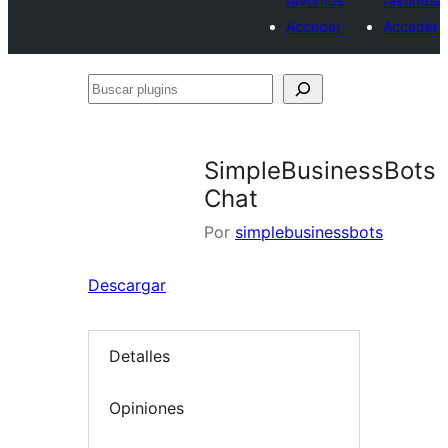
favoritos
favoritos
Acceder
Acceder
Buscar
plugins
SimpleBusinessBots
Chat
Por
simplebusinessbots
Descargar
Detalles
Opiniones