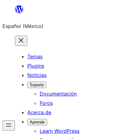
Saltar
al
Español (México)
contenido
Temas
Plugins
Noticias
Soporte
Documentación
Foros
Acerca de
Aprende
Learn WordPress