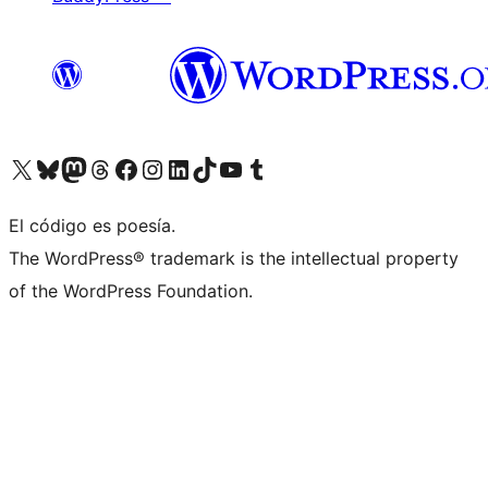
Visita nuestra cuenta de X (anteriormente Twitter)
Visita nuestra cuenta de Bluesky
Visita nuestra cuenta de Mastodon
Visita nuestra cuenta de Threads
Visita nuestra página de Facebook
Visita nuestra cuenta de Instagram
Visita nuestra cuenta de LinkedIn
Visita nuestra cuenta de TikTok
Visita nuestro canal de YouTube
Visita nuestra cuenta de Tumblr
El código es poesía.
The WordPress® trademark is the intellectual property
of the WordPress Foundation.