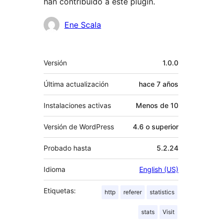
han contribuido a este plugin.
Colaboradores
Ene Scala
Meta
Versión
1.0.0
Última actualización
hace
7 años
Instalaciones activas
Menos de 10
Versión de WordPress
4.6 o superior
Probado hasta
5.2.24
Idioma
English (US)
Etiquetas:
http
referer
statistics
stats
Visit