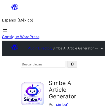
Saltar
al
Español (México)
contenido
Consigue WordPress
Plugin Directory
Simbe AI Article Generator
Buscar
plugins
Simbe AI
Article
Generator
Por
simbe1