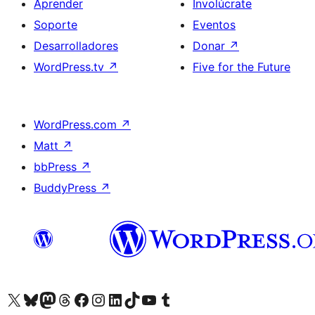
Aprender
Involúcrate
Soporte
Eventos
Desarrolladores
Donar
↗
WordPress.tv
↗
Five for the Future
WordPress.com
↗
Matt
↗
bbPress
↗
BuddyPress
↗
Visita nuestra cuenta de X (anteriormente Twitter)
Visita nuestra cuenta de Bluesky
Visita nuestra cuenta de Mastodon
Visita nuestra cuenta de Threads
Visita nuestra página de Facebook
Visita nuestra cuenta de Instagram
Visita nuestra cuenta de LinkedIn
Visita nuestra cuenta de TikTok
Visita nuestro canal de YouTube
Visita nuestra cuenta de Tumblr