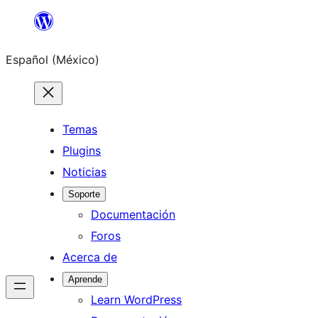
Saltar
al
Español (México)
contenido
Temas
Plugins
Noticias
Soporte
Documentación
Foros
Acerca de
Aprende
Learn WordPress