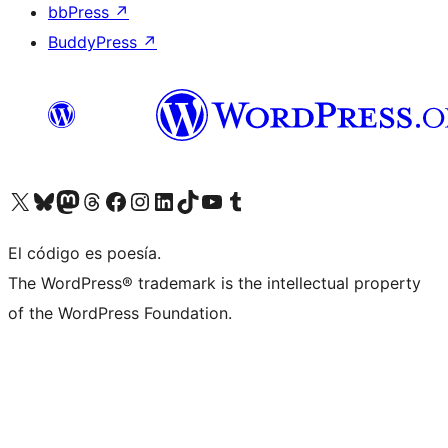
bbPress
↗
BuddyPress
↗
Visita nuestra cuenta de X (anteriormente Twitter)
Visita nuestra cuenta de Bluesky
Visita nuestra cuenta de Mastodon
Visita nuestra cuenta de Threads
Visita nuestra página de Facebook
Visita nuestra cuenta de Instagram
Visita nuestra cuenta de LinkedIn
Visita nuestra cuenta de TikTok
Visita nuestro canal de YouTube
Visita nuestra cuenta de Tumblr
El código es poesía.
The WordPress® trademark is the intellectual property
of the WordPress Foundation.