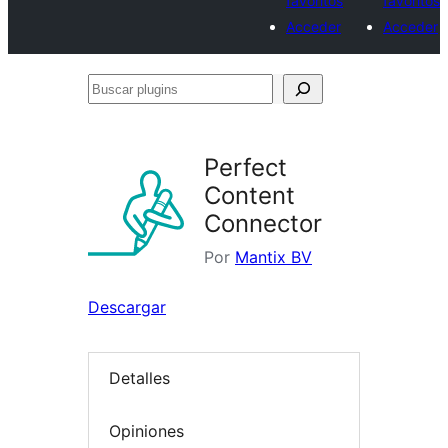
favoritos
favoritos
Acceder
Acceder
Buscar
plugins
Perfect
Content
Connector
Por
Mantix BV
Descargar
Detalles
Opiniones