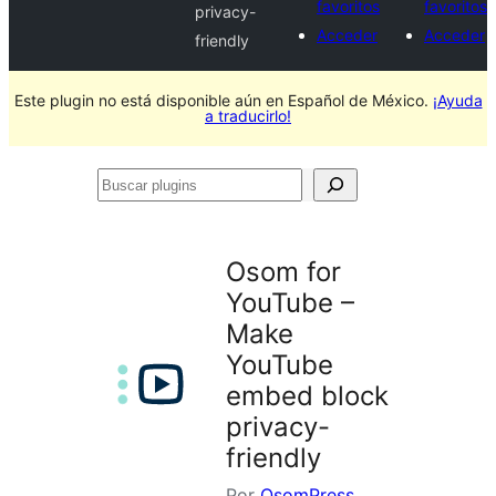
favoritos
favoritos
privacy-
Acceder
Acceder
friendly
Este plugin no está disponible aún en Español de México.
¡Ayuda
a traducirlo!
Buscar
plugins
Osom for
YouTube –
Make
YouTube
embed block
privacy-
friendly
Por
OsomPress