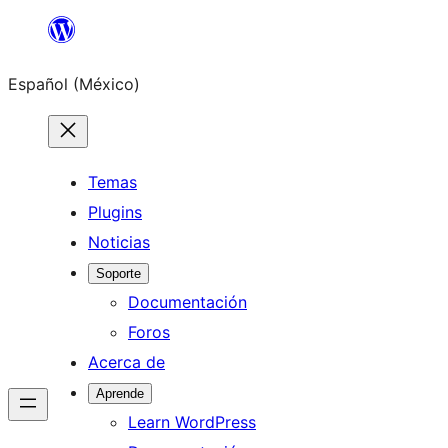
Saltar
al
Español (México)
contenido
Temas
Plugins
Noticias
Soporte
Documentación
Foros
Acerca de
Aprende
Learn WordPress