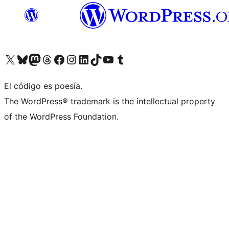
Visita nuestra cuenta de X (anteriormente Twitter)
Visita nuestra cuenta de Bluesky
Visita nuestra cuenta de Mastodon
Visita nuestra cuenta de Threads
Visita nuestra página de Facebook
Visita nuestra cuenta de Instagram
Visita nuestra cuenta de LinkedIn
Visita nuestra cuenta de TikTok
Visita nuestro canal de YouTube
Visita nuestra cuenta de Tumblr
El código es poesía.
The WordPress® trademark is the intellectual property
of the WordPress Foundation.