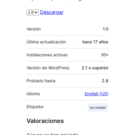
Descargar
Meta
Versión
1.0
Última actualización
hace
17 años
Instalaciones activas
10+
Versión de WordPress
2.1 o superior
Probado hasta
2.8
Idioma
English (US)
Etiqueta:
rss reader
Valoraciones
Aún no se han enviado