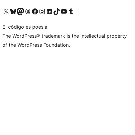
Visita nuestra cuenta de X (anteriormente Twitter)
Visita nuestra cuenta de Bluesky
Visita nuestra cuenta de Mastodon
Visita nuestra cuenta de Threads
Visita nuestra página de Facebook
Visita nuestra cuenta de Instagram
Visita nuestra cuenta de LinkedIn
Visita nuestra cuenta de TikTok
Visita nuestro canal de YouTube
Visita nuestra cuenta de Tumblr
El código es poesía.
The WordPress® trademark is the intellectual property
of the WordPress Foundation.