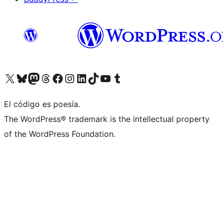
Visita nuestra cuenta de X (anteriormente Twitter)
Visita nuestra cuenta de Bluesky
Visita nuestra cuenta de Mastodon
Visita nuestra cuenta de Threads
Visita nuestra página de Facebook
Visita nuestra cuenta de Instagram
Visita nuestra cuenta de LinkedIn
Visita nuestra cuenta de TikTok
Visita nuestro canal de YouTube
Visita nuestra cuenta de Tumblr
El código es poesía.
The WordPress® trademark is the intellectual property
of the WordPress Foundation.