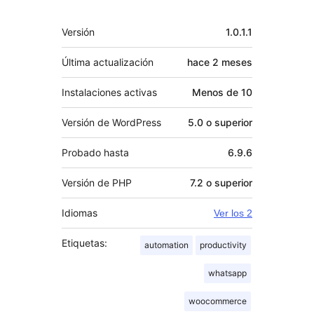
Meta
Versión
1.0.1.1
Última actualización
hace
2 meses
Instalaciones activas
Menos de 10
Versión de WordPress
5.0 o superior
Probado hasta
6.9.6
Versión de PHP
7.2 o superior
Idiomas
Ver los 2
Etiquetas:
automation
productivity
whatsapp
woocommerce