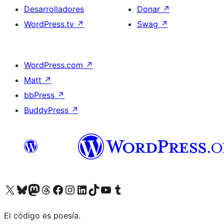
Desarrolladores
Donar
↗
WordPress.tv
↗
Swag
↗
WordPress.com
↗
Matt
↗
bbPress
↗
BuddyPress
↗
Visita nuestra cuenta de X (anteriormente Twitter)
Visita nuestra cuenta de Bluesky
Visita nuestra cuenta de Mastodon
Visita nuestra cuenta de Threads
Visita nuestra página de Facebook
Visita nuestra cuenta de Instagram
Visita nuestra cuenta de LinkedIn
Visita nuestra cuenta de TikTok
Visita nuestro canal de YouTube
Visita nuestra cuenta de Tumblr
El código es poesía.