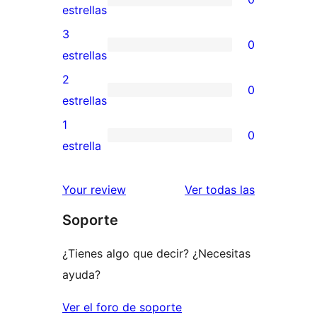
de
0
estrellas
5
valoraciones
3
0
estrellas
de
0
estrellas
4
valoraciones
2
0
estrellas
de
0
estrellas
3
valoraciones
1
0
estrellas
de
0
estrella
2
valoraciones
estrellas
de
valoracione
Your review
Ver todas las
1
Soporte
estrellas
¿Tienes algo que decir? ¿Necesitas
ayuda?
Ver el foro de soporte