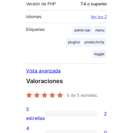
Versión de PHP
7.4 o superior
Idiomas
Ver los 2
Etiquetas:
admin bar
menu
plugins
productivity
toggle
Vista avanzada
Valoraciones
5
de 5 estrellas.
5
2
2
estrellas
valoraciones
4
0