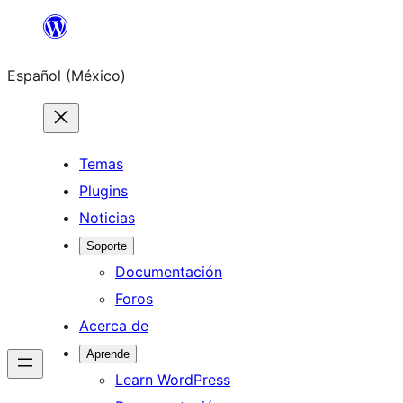
Saltar
al
Español (México)
contenido
Temas
Plugins
Noticias
Soporte
Documentación
Foros
Acerca de
Aprende
Learn WordPress