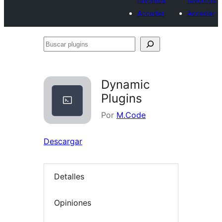
favoritos
favoritos
Acceder
Acceder
Buscar
plugins
Dynamic
Plugins
Por
M.Code
Descargar
Detalles
Opiniones