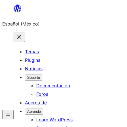
Saltar
al
Español (México)
contenido
Temas
Plugins
Noticias
Soporte
Documentación
Foros
Acerca de
Aprende
Learn WordPress