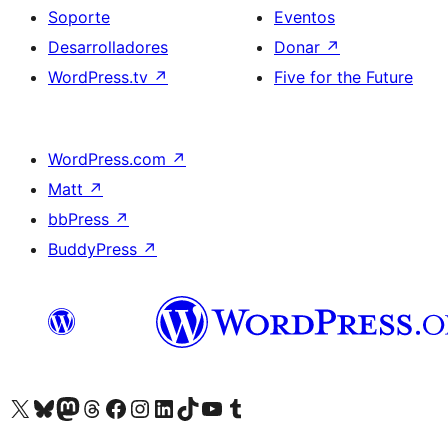
Soporte
Eventos
Desarrolladores
Donar
↗
WordPress.tv
↗
Five for the Future
WordPress.com
↗
Matt
↗
bbPress
↗
BuddyPress
↗
Visita nuestra cuenta de X (anteriormente Twitter)
Visita nuestra cuenta de Bluesky
Visita nuestra cuenta de Mastodon
Visita nuestra cuenta de Threads
Visita nuestra página de Facebook
Visita nuestra cuenta de Instagram
Visita nuestra cuenta de LinkedIn
Visita nuestra cuenta de TikTok
Visita nuestro canal de YouTube
Visita nuestra cuenta de Tumblr