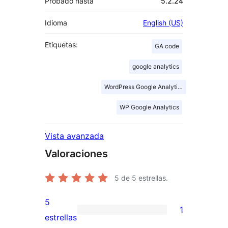
Probado hasta
5.2.24
Idioma
English (US)
Etiquetas:
GA code
google analytics
WordPress Google Analytics
WP Google Analytics
Vista avanzada
Valoraciones
5
de 5 estrellas.
5
1
1
estrellas