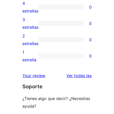
valoración
4
0
de
0
estrellas
5
valoraciones
3
0
estrellas
de
0
estrellas
4
valoraciones
2
0
estrellas
de
0
estrellas
3
valoraciones
1
0
estrellas
de
0
estrella
2
valoraciones
estrellas
de
valoracione
Your review
Ver todas las
1
Soporte
estrellas
¿Tienes algo que decir? ¿Necesitas
ayuda?