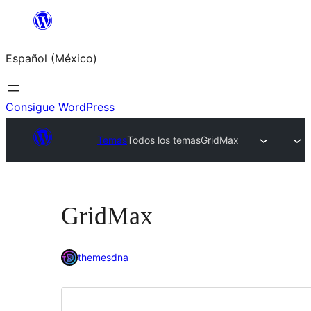
Saltar
al
Español (México)
contenido
Consigue WordPress
Temas
Todos los temas
GridMax
GridMax
themesdna