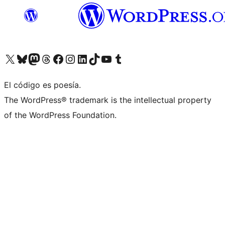
Visita nuestra cuenta de X (anteriormente Twitter)
Visita nuestra cuenta de Bluesky
Visita nuestra cuenta de Mastodon
Visita nuestra cuenta de Threads
Visita nuestra página de Facebook
Visita nuestra cuenta de Instagram
Visita nuestra cuenta de LinkedIn
Visita nuestra cuenta de TikTok
Visita nuestro canal de YouTube
Visita nuestra cuenta de Tumblr
El código es poesía.
The WordPress® trademark is the intellectual property
of the WordPress Foundation.