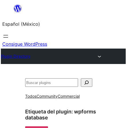
Saltar
al
Español (México)
contenido
Consigue WordPress
Plugin Directory
Buscar
Todos
Community
Commercial
Etiqueta del plugin:
wpforms
database