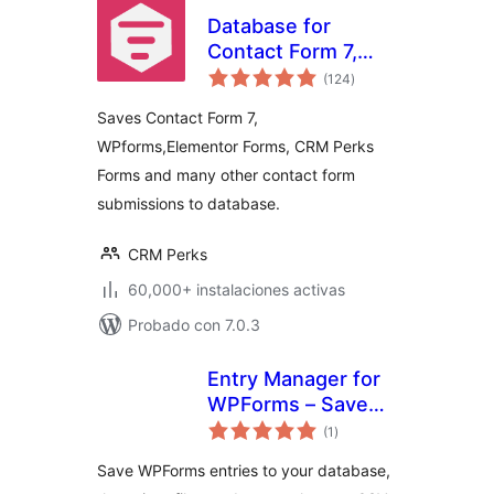
Database for
Contact Form 7,
total
WPforms,
(124
)
de
valoraciones
Elementor forms
Saves Contact Form 7,
WPforms,Elementor Forms, CRM Perks
Forms and many other contact form
submissions to database.
CRM Perks
60,000+ instalaciones activas
Probado con 7.0.3
Entry Manager for
WPForms – Save
total
Form Entries to
(1
)
de
valoraciones
Database & Export
Save WPForms entries to your database,