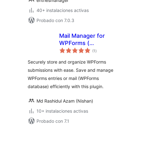
entriesmanager
40+ instalaciones activas
Probado con 7.0.3
Mail Manager for
WPForms (
total
wpforms entries ) –
(1
)
de
valoraciones
Database for
Securely store and organize WPForms
wpforms
submissions with ease. Save and manage
WPForms entries or mail (WPForms
database) efficiently with this plugin.
Md Rashidul Azam (Nishan)
10+ instalaciones activas
Probado con 7.1