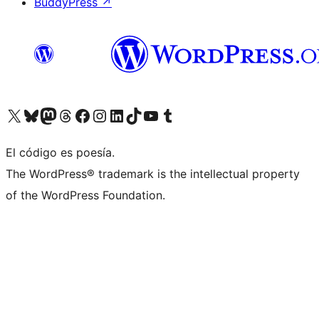
BuddyPress
↗
Visita nuestra cuenta de X (anteriormente Twitter)
Visita nuestra cuenta de Bluesky
Visita nuestra cuenta de Mastodon
Visita nuestra cuenta de Threads
Visita nuestra página de Facebook
Visita nuestra cuenta de Instagram
Visita nuestra cuenta de LinkedIn
Visita nuestra cuenta de TikTok
Visita nuestro canal de YouTube
Visita nuestra cuenta de Tumblr
El código es poesía.
The WordPress® trademark is the intellectual property
of the WordPress Foundation.