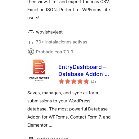
then view, filter and export them as CSV,
Excel or JSON. Perfect for WPForms Lite
users!
wpvishavjeet
70+ instalaciones activas
Probado con 7.0.3
EntryDashboard –
Database Addon &
total
Sync for WPForms,
(4
)
de
valoraciones
CF7, Elementor &
Saves, manages, and sync all form
More
submissions to your WordPress
database. The most powerful Database
Addon for WPForms, Contact Form 7, and
Elementor …