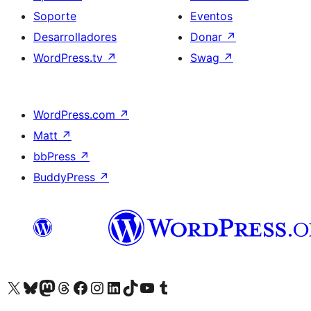
Soporte
Eventos
Desarrolladores
Donar
↗
WordPress.tv
↗
Swag
↗
WordPress.com
↗
Matt
↗
bbPress
↗
BuddyPress
↗
Visita nuestra cuenta de X (anteriormente Twitter)
Visita nuestra cuenta de Bluesky
Visita nuestra cuenta de Mastodon
Visita nuestra cuenta de Threads
Visita nuestra página de Facebook
Visita nuestra cuenta de Instagram
Visita nuestra cuenta de LinkedIn
Visita nuestra cuenta de TikTok
Visita nuestro canal de YouTube
Visita nuestra cuenta de Tumblr