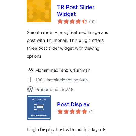
TR Post Slider
Widget
total
(10
)
de
valoraciones
Smooth slider – post, featured image and
post with Thumbnail. This plugin offers
three post slider widget with viewing
options.
MohammadTanzilurRahman
100+ instalaciones activas
Probado con 5.7.16
Post Display
total
(2
)
de
valoraciones
Plugin Display Post with multiple layouts