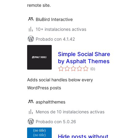
remote site.
BluBird Interactive
10+ instalaciones activas
Probado con 4.1.42
Simple Social Share
by Asphalt Themes
total
(0
)
de
valoraciones
Adds social handles below every
WordPress posts
asphaltthemes
Menos de 10 instalaciones activas
Probado con 5.0.26
Hide posts without