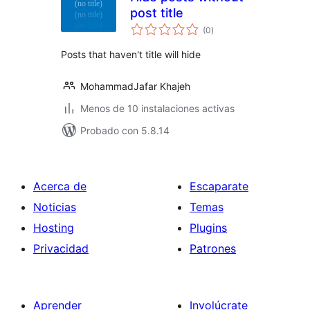
post title
total
(0
)
de
valoraciones
Posts that haven't title will hide
MohammadJafar Khajeh
Menos de 10 instalaciones activas
Probado con 5.8.14
Acerca de
Escaparate
Noticias
Temas
Hosting
Plugins
Privacidad
Patrones
Aprender
Involúcrate