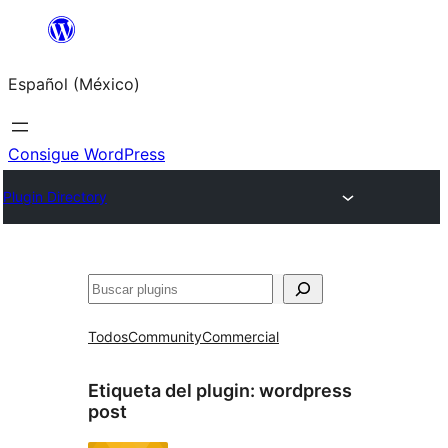
Saltar
al
Español (México)
contenido
Consigue WordPress
Plugin Directory
Buscar
Todos
Community
Commercial
Etiqueta del plugin:
wordpress
post