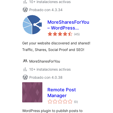
10+ instalaciones activas
Probado con 4.3.34
MoreSharesForYou
– WordPress
total
Sharing Community
(45
)
de
valoraciones
Get your website discovered and shared!
Traffic, Shares, Social Proof and SEO!
MoreSharesForYou
10+ instalaciones activas
Probado con 4.0.38
Remote Post
Manager
total
(0
)
de
valoraciones
WordPress plugin to publish posts to