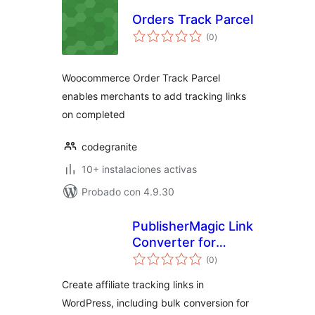
Orders Track Parcel
total
(0
)
de
valoraciones
Woocommerce Order Track Parcel
enables merchants to add tracking links
on completed
codegranite
10+ instalaciones activas
Probado con 4.9.30
PublisherMagic Link
Converter for
total
Impact.com
(0
)
de
valoraciones
Create affiliate tracking links in
WordPress, including bulk conversion for