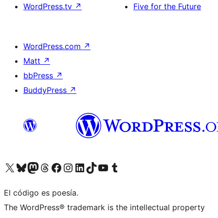
WordPress.tv
↗
Five for the Future
WordPress.com
↗
Matt
↗
bbPress
↗
BuddyPress
↗
Visita nuestra cuenta de X (anteriormente Twitter)
Visita nuestra cuenta de Bluesky
Visita nuestra cuenta de Mastodon
Visita nuestra cuenta de Threads
Visita nuestra página de Facebook
Visita nuestra cuenta de Instagram
Visita nuestra cuenta de LinkedIn
Visita nuestra cuenta de TikTok
Visita nuestro canal de YouTube
Visita nuestra cuenta de Tumblr
El código es poesía.
The WordPress® trademark is the intellectual property