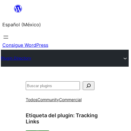
Saltar
al
Español (México)
contenido
Consigue WordPress
Plugin Directory
Buscar
Todos
Community
Commercial
Etiqueta del plugin:
Tracking
Links