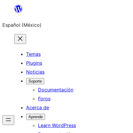
Saltar
al
Español (México)
contenido
Temas
Plugins
Noticias
Soporte
Documentación
Foros
Acerca de
Aprende
Learn WordPress