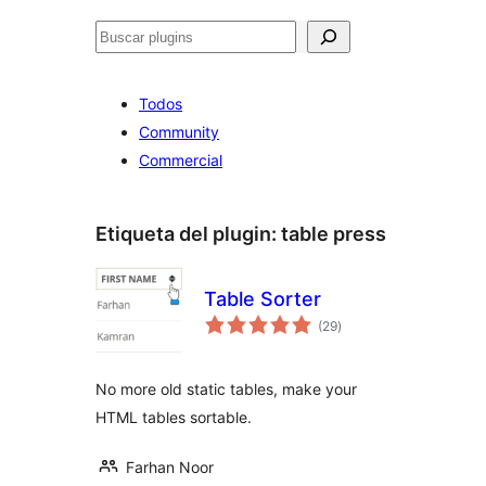
Buscar
Todos
Community
Commercial
Etiqueta del plugin:
table press
Table Sorter
total
(29
)
de
valoraciones
No more old static tables, make your
HTML tables sortable.
Farhan Noor