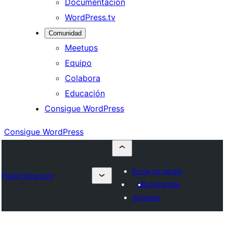
Documentación
WordPress.tv
Comunidad
Meetups
Equipo
Colabora
Educación
Consigue WordPress
Consigue WordPress
Envía un plugin
Plugin Directory
Mis favoritos
Acceder