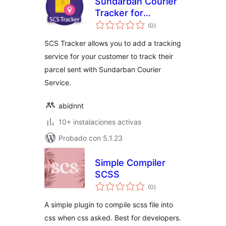
Sundarban Courier
Tracker for
total
WooCommerce
(0
)
de
valoraciones
SCS Tracker allows you to add a tracking
service for your customer to track their
parcel sent with Sundarban Courier
Service.
abidnnt
10+ instalaciones activas
Probado con 5.1.23
Simple Compiler
SCSS
total
(0
)
de
valoraciones
A simple plugin to compile scss file into
css when css asked. Best for developers.