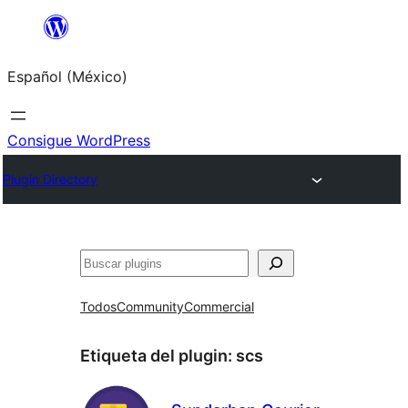
Saltar
al
Español (México)
contenido
Consigue WordPress
Plugin Directory
Buscar
Todos
Community
Commercial
Etiqueta del plugin:
scs