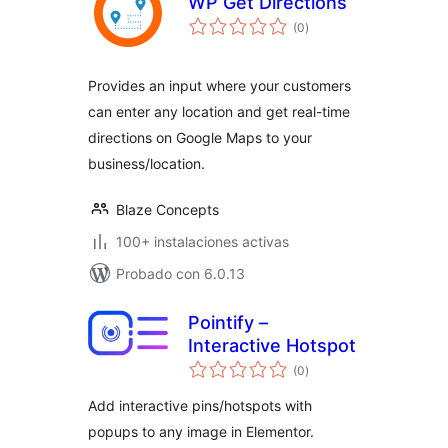
WP Get Directions
total
(0
)
de
valoraciones
Provides an input where your customers
can enter any location and get real-time
directions on Google Maps to your
business/location.
Blaze Concepts
100+ instalaciones activas
Probado con 6.0.13
Pointify –
Interactive Hotspot
total
(0
)
de
valoraciones
Add interactive pins/hotspots with
popups to any image in Elementor.