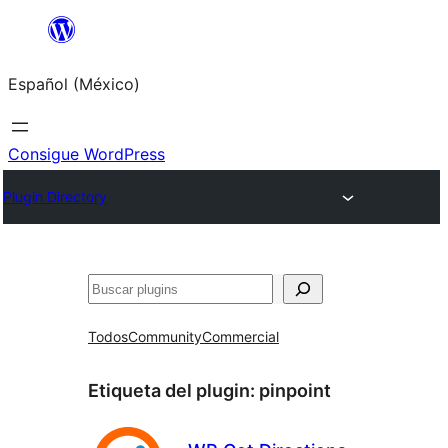
Saltar
al
Español (México)
contenido
Consigue WordPress
Plugin Directory
Buscar
Todos
Community
Commercial
Etiqueta del plugin:
pinpoint