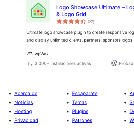
Logo Showcase Ultimate – Log
& Logo Grid
total
(27
)
de
valoraciones
Ultimate logo showcase plugin to create responsive logo
and display unlimited clients, partners, sponsors logos
wpWax
3,000+ instalaciones activas
Probad
Acerca de
Escaparate
A
Noticias
Temas
S
Hosting
Plugins
D
Privacidad
Patrones
W