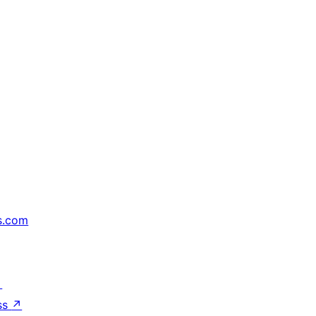
s.com
↗
ss
↗