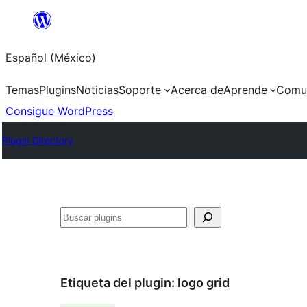
Saltar
al
Español (México)
contenido
Temas
Plugins
Noticias
Soporte
Acerca de
Aprende
Comu
Consigue WordPress
Plugin Directory
Buscar
Etiqueta del plugin:
logo grid