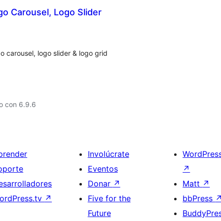
o Carousel, Logo Slider
 carousel, logo slider & logo grid
o con 6.9.6
prender
Involúcrate
WordPres
oporte
Eventos
↗
esarrolladores
Donar
↗
Matt
↗
ordPress.tv
↗
Five for the
bbPress
Future
BuddyPre