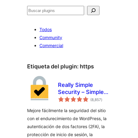
Buscar
Todos
Community
Commercial
Etiqueta del plugin:
https
Really Simple
Security – Simple
total
and Performant
(8,857
)
de
valoraciones
Security (antes
Mejore fácilmente la seguridad del sitio
Really Simple SSL)
con el endurecimiento de WordPress, la
autenticación de dos factores (2FA), la
protección de inicio de sesión, la