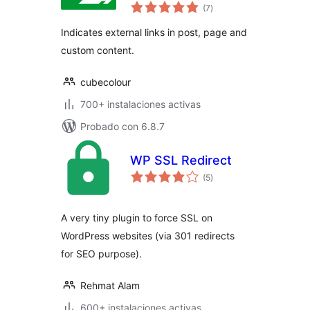
total
(7
)
de
valoraciones
Indicates external links in post, page and
custom content.
cubecolour
700+ instalaciones activas
Probado con 6.8.7
WP SSL Redirect
total
(5
)
de
valoraciones
A very tiny plugin to force SSL on
WordPress websites (via 301 redirects
for SEO purpose).
Rehmat Alam
600+ instalaciones activas