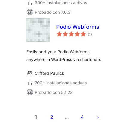
300+ instalaciones activas
Probado con 7.0.3
Podio Webforms
total
(1
)
de
valoraciones
Easily add your Podio Webforms
anywhere in WordPress via shortcode.
Clifford Paulick
200+ instalaciones activas
Probado con 5.1.23
Paginación
de
1
2
4
…
entradas