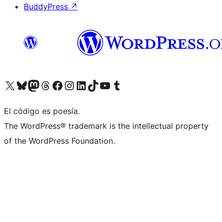
BuddyPress
↗
Visita nuestra cuenta de X (anteriormente Twitter)
Visita nuestra cuenta de Bluesky
Visita nuestra cuenta de Mastodon
Visita nuestra cuenta de Threads
Visita nuestra página de Facebook
Visita nuestra cuenta de Instagram
Visita nuestra cuenta de LinkedIn
Visita nuestra cuenta de TikTok
Visita nuestro canal de YouTube
Visita nuestra cuenta de Tumblr
El código es poesía.
The WordPress® trademark is the intellectual property
of the WordPress Foundation.