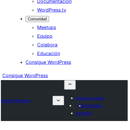
Documentación
WordPress.tv
Comunidad
Meetups
Equipo
Colabora
Educación
Consigue WordPress
Consigue WordPress
Envía un plugin
Plugin Directory
Mis favoritos
Acceder