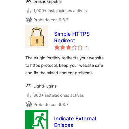
prasadkirpekar
1,000+ instalaciones activas
Probado con 6.8.7
Simple HTTPS
Redirect
total
(2
)
de
valoraciones
The plugin forcibly redirects your website
to https protocol, keep your website safe
and fix the mixed content problems.
LightPlugins
800+ instalaciones activas
Probado con 6.8.7
Indicate External
Enlaces