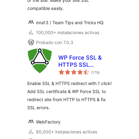
of the site. Make your site SSL
compatible easily.
mra13 / Team Tips and Tricks HQ
100,000+ instalaciones activas
Probado con 7.0.3
WP Force SSL &
HTTPS SSL
total
Redirect
(179
)
de
valoraciones
Enable SSL & HTTPS redirect with 1 click!
Add SSL certificate & WP Force SSL to
redirect site from HTTP to HTTPS & fix
SSL errors.
WebFactory
80,000+ instalaciones activas