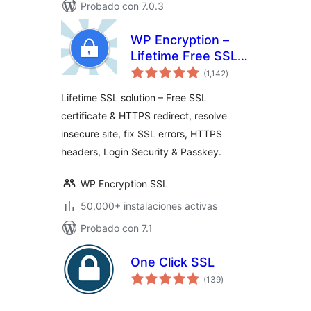
Probado con 7.0.3
WP Encryption –
Lifetime Free SSL
total
Cert & HTTPS,
(1,142
)
de
valoraciones
Force SSL / HTTPS
Lifetime SSL solution – Free SSL
Redirect, SSL
certificate & HTTPS redirect, resolve
Security
insecure site, fix SSL errors, HTTPS
headers, Login Security & Passkey.
WP Encryption SSL
50,000+ instalaciones activas
Probado con 7.1
One Click SSL
total
(139
)
de
valoraciones