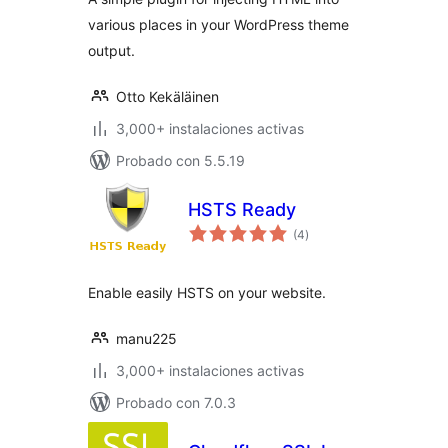
various places in your WordPress theme
output.
Otto Kekäläinen
3,000+ instalaciones activas
Probado con 5.5.19
HSTS Ready
total
(4
)
de
valoraciones
Enable easily HSTS on your website.
manu225
3,000+ instalaciones activas
Probado con 7.0.3