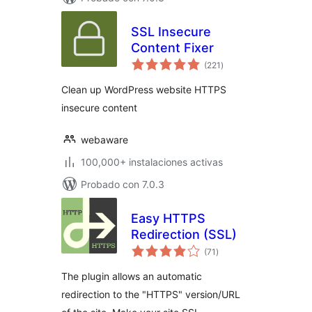
SSL Insecure
Content Fixer
total
(221
)
de
valoraciones
Clean up WordPress website HTTPS
insecure content
webaware
100,000+ instalaciones activas
Probado con 7.0.3
Easy HTTPS
Redirection (SSL)
total
(71
)
de
valoraciones
The plugin allows an automatic
redirection to the "HTTPS" version/URL