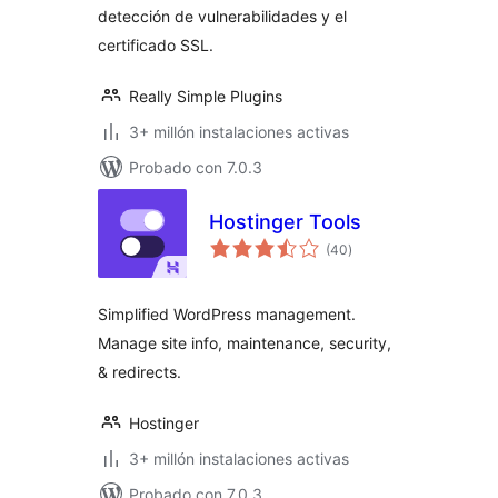
detección de vulnerabilidades y el
certificado SSL.
Really Simple Plugins
3+ millón instalaciones activas
Probado con 7.0.3
Hostinger Tools
total
(40
)
de
valoraciones
Simplified WordPress management.
Manage site info, maintenance, security,
& redirects.
Hostinger
3+ millón instalaciones activas
Probado con 7.0.3