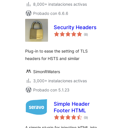
8,000+ instalaciones activas
Probado con 6.6.6
Security Headers
total
(8
)
de
valoraciones
Plug-in to ease the setting of TLS
headers for HSTS and similar
SimonRWaters
3,000+ instalaciones activas
Probado con 5.1.23
Simple Header
Footer HTML
total
(9
)
de
valoraciones
A simple plugin for injecting HTML into