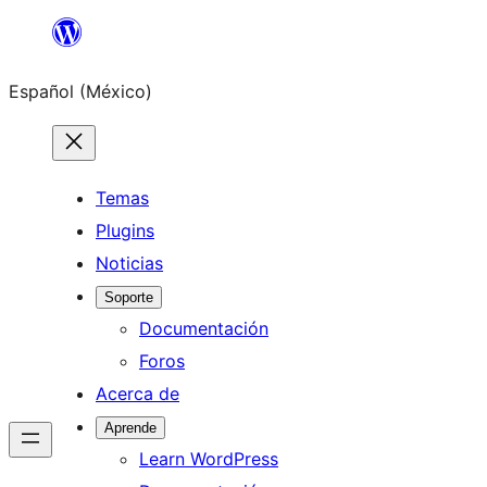
Saltar
al
Español (México)
contenido
Temas
Plugins
Noticias
Soporte
Documentación
Foros
Acerca de
Aprende
Learn WordPress