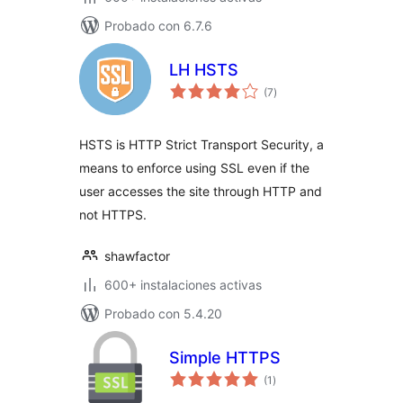
Probado con 6.7.6
LH HSTS
total
(7
)
de
valoraciones
HSTS is HTTP Strict Transport Security, a
means to enforce using SSL even if the
user accesses the site through HTTP and
not HTTPS.
shawfactor
600+ instalaciones activas
Probado con 5.4.20
Simple HTTPS
total
(1
)
de
valoraciones