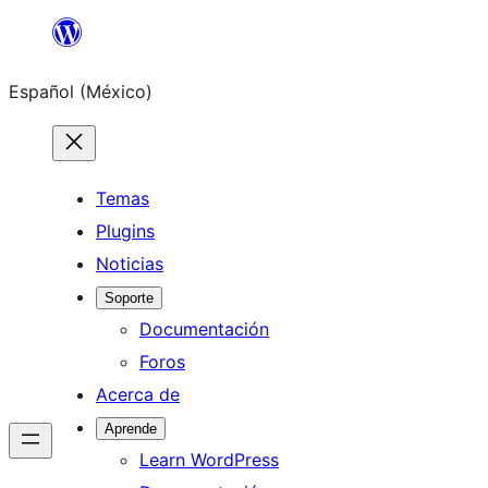
Saltar
al
Español (México)
contenido
Temas
Plugins
Noticias
Soporte
Documentación
Foros
Acerca de
Aprende
Learn WordPress