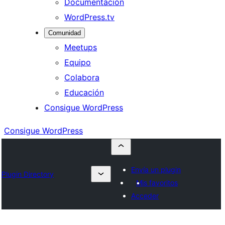
Documentación
WordPress.tv
Comunidad
Meetups
Equipo
Colabora
Educación
Consigue WordPress
Consigue WordPress
Envía un plugin
Plugin Directory
Mis favoritos
Acceder