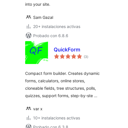
into your site.
Sam Gazal
20+ instalaciones activas
Probado con 6.8.6
QuickForm
total
(3
)
de
valoraciones
Compact form builder. Creates dynamic
forms, calculators, online stores,
cloneable fields, tree structures, polls,
quizzes, support forms, step-by-ste …
var x
10+ instalaciones activas
Probado con 6.3.8