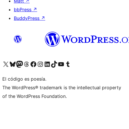
Matt
↗
bbPress
↗
BuddyPress
↗
Visita nuestra cuenta de X (anteriormente Twitter)
Visita nuestra cuenta de Bluesky
Visita nuestra cuenta de Mastodon
Visita nuestra cuenta de Threads
Visita nuestra página de Facebook
Visita nuestra cuenta de Instagram
Visita nuestra cuenta de LinkedIn
Visita nuestra cuenta de TikTok
Visita nuestro canal de YouTube
Visita nuestra cuenta de Tumblr
El código es poesía.
The WordPress® trademark is the intellectual property
of the WordPress Foundation.