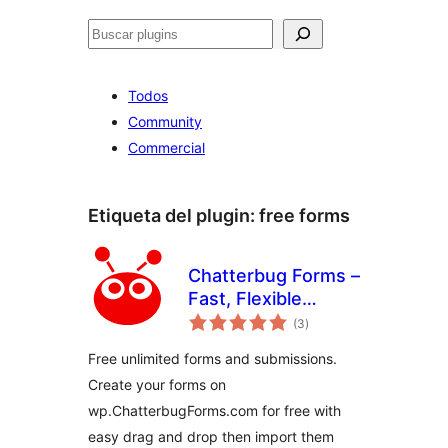
Buscar
Todos
Community
Commercial
Etiqueta del plugin:
free forms
Chatterbug Forms –
Fast, Flexible
total
WordPress Form
(3
)
de
valoraciones
Builder
Free unlimited forms and submissions.
Create your forms on
wp.ChatterbugForms.com for free with
easy drag and drop then import them