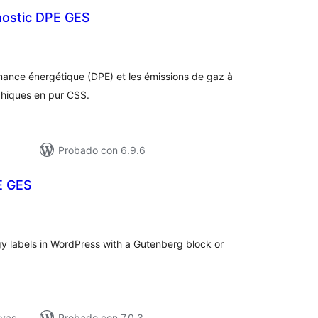
ostic DPE GES
tal
loraciones
mance énergétique (DPE) et les émissions de gaz à
phiques en pur CSS.
Probado con 6.9.6
E GES
tal
e
loraciones
 labels in WordPress with a Gutenberg block or
ivas
Probado con 7.0.3