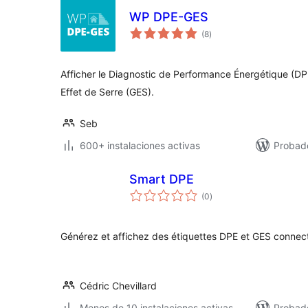
WP DPE-GES
total
(8
)
de
valoraciones
Afficher le Diagnostic de Performance Énergétique (DP
Effet de Serre (GES).
Seb
600+ instalaciones activas
Probad
Smart DPE
total
(0
)
de
valoraciones
Générez et affichez des étiquettes DPE et GES connec
Cédric Chevillard
Menos de 10 instalaciones activas
Probad