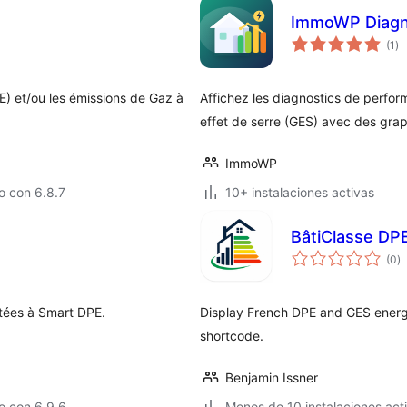
ImmoWP Diagn
to
(1
)
de
va
E) et/ou les émissions de Gaz à
Affichez les diagnostics de perfor
effet de serre (GES) avec des gra
ImmoWP
o con 6.8.7
10+ instalaciones activas
BâtiClasse DP
to
(0
)
d
va
tées à Smart DPE.
Display French DPE and GES energy
shortcode.
Benjamin Issner
o con 6.9.6
Menos de 10 instalaciones act