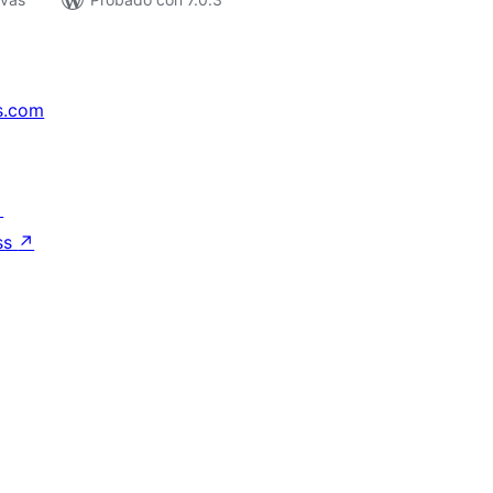
s.com
↗
ss
↗