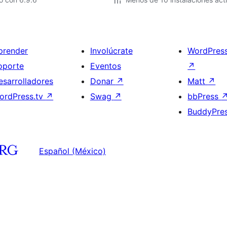
prender
Involúcrate
WordPres
oporte
Eventos
↗
esarrolladores
Donar
↗
Matt
↗
ordPress.tv
↗
Swag
↗
bbPress
BuddyPre
Español (México)