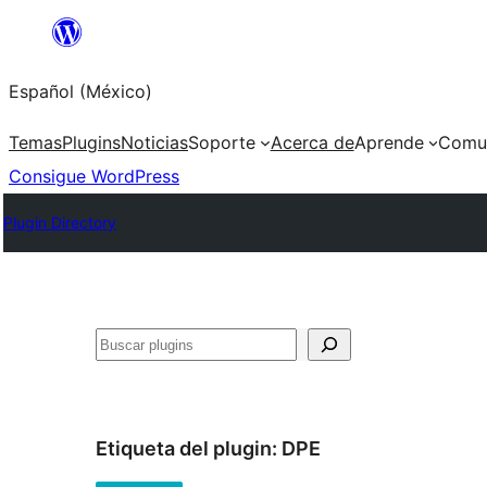
Saltar
al
Español (México)
contenido
Temas
Plugins
Noticias
Soporte
Acerca de
Aprende
Comu
Consigue WordPress
Plugin Directory
Buscar
Etiqueta del plugin:
DPE