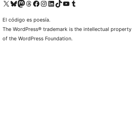
Visita nuestra cuenta de X (anteriormente Twitter)
Visita nuestra cuenta de Bluesky
Visita nuestra cuenta de Mastodon
Visita nuestra cuenta de Threads
Visita nuestra página de Facebook
Visita nuestra cuenta de Instagram
Visita nuestra cuenta de LinkedIn
Visita nuestra cuenta de TikTok
Visita nuestro canal de YouTube
Visita nuestra cuenta de Tumblr
El código es poesía.
The WordPress® trademark is the intellectual property
of the WordPress Foundation.