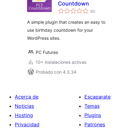
Countdown
total
(0
)
de
valoraciones
A simple plugin that creates an easy to
use birthday countdown for your
WordPress sites.
PC Futures
10+ instalaciones activas
Probado con 4.3.34
Acerca de
Escaparate
Noticias
Temas
Hosting
Plugins
Privacidad
Patrones