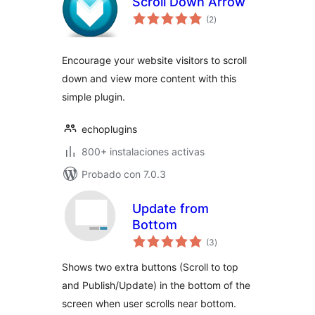
Scroll Down Arrow
total
(2
)
de
valoraciones
Encourage your website visitors to scroll
down and view more content with this
simple plugin.
echoplugins
800+ instalaciones activas
Probado con 7.0.3
Update from
Bottom
total
(3
)
de
valoraciones
Shows two extra buttons (Scroll to top
and Publish/Update) in the bottom of the
screen when user scrolls near bottom.