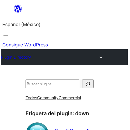
Saltar
al
Español (México)
contenido
Consigue WordPress
Plugin Directory
Buscar
Todos
Community
Commercial
Etiqueta del plugin:
down