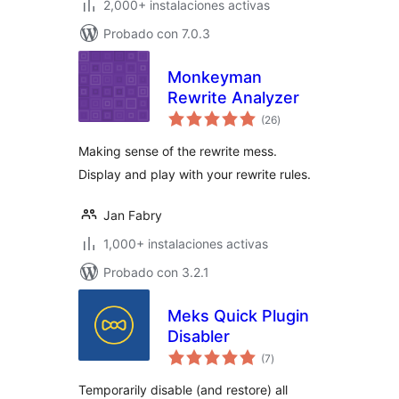
2,000+ instalaciones activas
Probado con 7.0.3
Monkeyman
Rewrite Analyzer
total
(26
)
de
valoraciones
Making sense of the rewrite mess.
Display and play with your rewrite rules.
Jan Fabry
1,000+ instalaciones activas
Probado con 3.2.1
Meks Quick Plugin
Disabler
total
(7
)
de
valoraciones
Temporarily disable (and restore) all