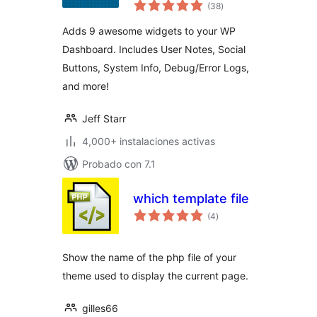
total
(38
)
de
valoraciones
Adds 9 awesome widgets to your WP
Dashboard. Includes User Notes, Social
Buttons, System Info, Debug/Error Logs,
and more!
Jeff Starr
4,000+ instalaciones activas
Probado con 7.1
which template file
total
(4
)
de
valoraciones
Show the name of the php file of your
theme used to display the current page.
gilles66