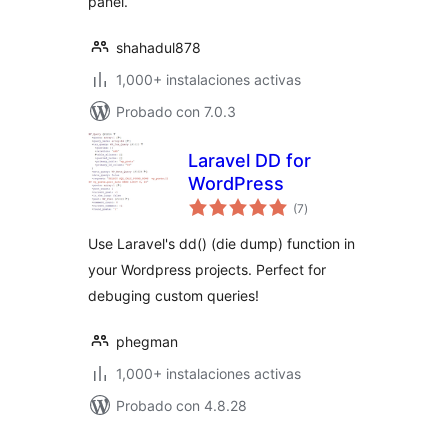
panel.
shahadul878
1,000+ instalaciones activas
Probado con 7.0.3
Laravel DD for
WordPress
total
(7
)
de
valoraciones
Use Laravel's dd() (die dump) function in
your Wordpress projects. Perfect for
debuging custom queries!
phegman
1,000+ instalaciones activas
Probado con 4.8.28