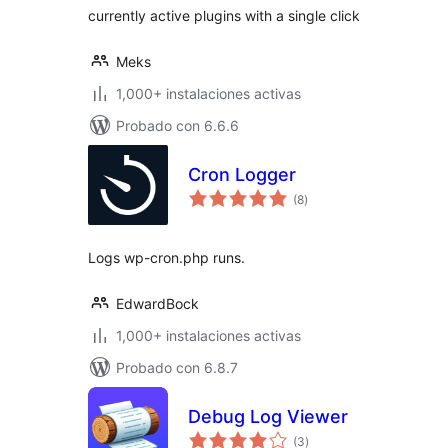
currently active plugins with a single click
Meks
1,000+ instalaciones activas
Probado con 6.6.6
Cron Logger
total
(8
)
de
valoraciones
Logs wp-cron.php runs.
EdwardBock
1,000+ instalaciones activas
Probado con 6.8.7
Debug Log Viewer
total
(3
)
de