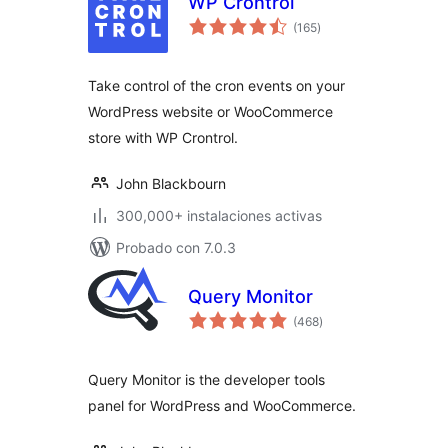
WP Crontrol
total
(165
)
de
valoraciones
Take control of the cron events on your
WordPress website or WooCommerce
store with WP Crontrol.
John Blackbourn
300,000+ instalaciones activas
Probado con 7.0.3
Query Monitor
total
(468
)
de
valoraciones
Query Monitor is the developer tools
panel for WordPress and WooCommerce.