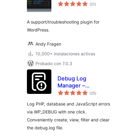
total
(21
)
de
valoraciones
A support/troubleshooting plugin for
WordPress.
Andy Fragen
10,000+ instalaciones activas
Probado con 7.0.3
Debug Log
Manager –
total
Conveniently
(25
)
de
valoraciones
Monitor and
Log PHP, database and JavaScript errors
Inspect Errors
via WP_DEBUG with one click.
Conveniently create, view, filter and clear
the debug.log file.