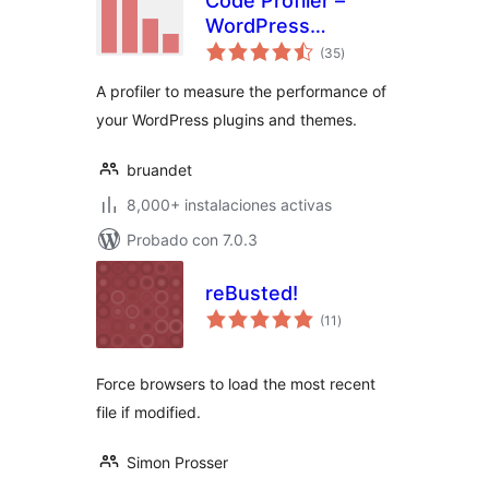
Code Profiler –
WordPress
total
Performance
(35
)
de
valoraciones
Profiling and
A profiler to measure the performance of
Debugging Made
your WordPress plugins and themes.
Easy
bruandet
8,000+ instalaciones activas
Probado con 7.0.3
reBusted!
total
(11
)
de
valoraciones
Force browsers to load the most recent
file if modified.
Simon Prosser