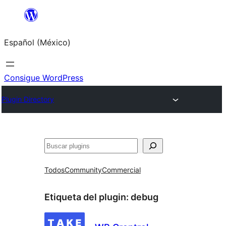
Saltar
al
Español (México)
contenido
Consigue WordPress
Plugin Directory
Buscar
Todos
Community
Commercial
Etiqueta del plugin:
debug