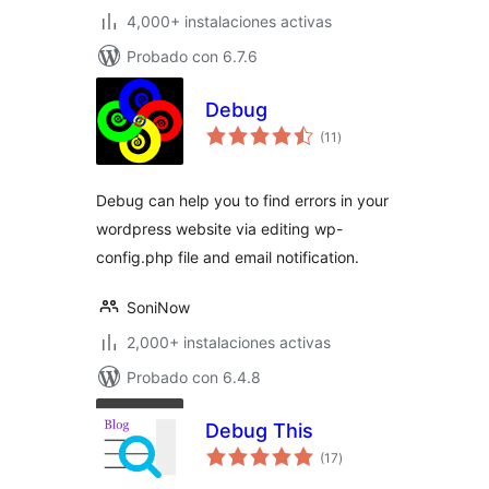
4,000+ instalaciones activas
Probado con 6.7.6
Debug
total
(11
)
de
valoraciones
Debug can help you to find errors in your
wordpress website via editing wp-
config.php file and email notification.
SoniNow
2,000+ instalaciones activas
Probado con 6.4.8
Debug This
total
(17
)
de
valoraciones