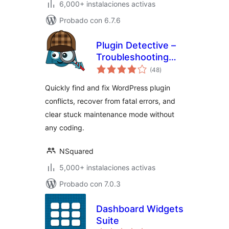
6,000+ instalaciones activas
Probado con 6.7.6
Plugin Detective –
Troubleshooting
total
Conflicts
(48
)
de
valoraciones
Quickly find and fix WordPress plugin
conflicts, recover from fatal errors, and
clear stuck maintenance mode without
any coding.
NSquared
5,000+ instalaciones activas
Probado con 7.0.3
Dashboard Widgets
Suite