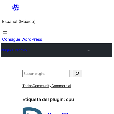
Saltar
al
Español (México)
contenido
Consigue WordPress
Plugin Directory
Buscar
Todos
Community
Commercial
Etiqueta del plugin:
cpu