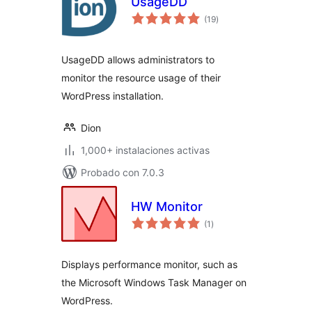
UsageDD
total
(19
)
de
valoraciones
UsageDD allows administrators to
monitor the resource usage of their
WordPress installation.
Dion
1,000+ instalaciones activas
Probado con 7.0.3
HW Monitor
total
(1
)
de
valoraciones
Displays performance monitor, such as
the Microsoft Windows Task Manager on
WordPress.