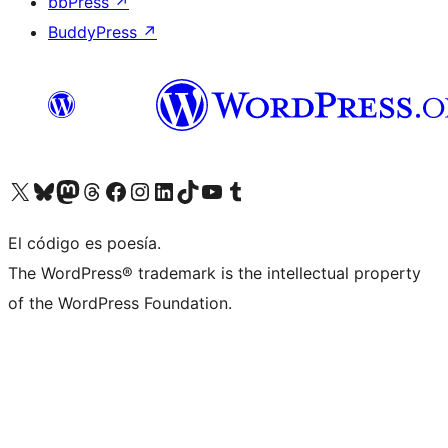
bbPress
↗
BuddyPress
↗
Visita nuestra cuenta de X (anteriormente Twitter)
Visita nuestra cuenta de Bluesky
Visita nuestra cuenta de Mastodon
Visita nuestra cuenta de Threads
Visita nuestra página de Facebook
Visita nuestra cuenta de Instagram
Visita nuestra cuenta de LinkedIn
Visita nuestra cuenta de TikTok
Visita nuestro canal de YouTube
Visita nuestra cuenta de Tumblr
El código es poesía.
The WordPress® trademark is the intellectual property
of the WordPress Foundation.