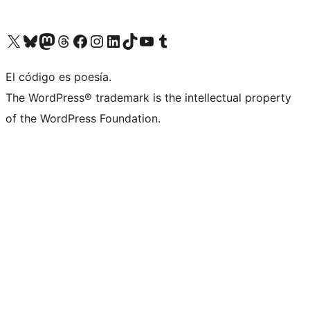
Visita nuestra cuenta de X (anteriormente Twitter)
Visita nuestra cuenta de Bluesky
Visita nuestra cuenta de Mastodon
Visita nuestra cuenta de Threads
Visita nuestra página de Facebook
Visita nuestra cuenta de Instagram
Visita nuestra cuenta de LinkedIn
Visita nuestra cuenta de TikTok
Visita nuestro canal de YouTube
Visita nuestra cuenta de Tumblr
El código es poesía.
The WordPress® trademark is the intellectual property
of the WordPress Foundation.