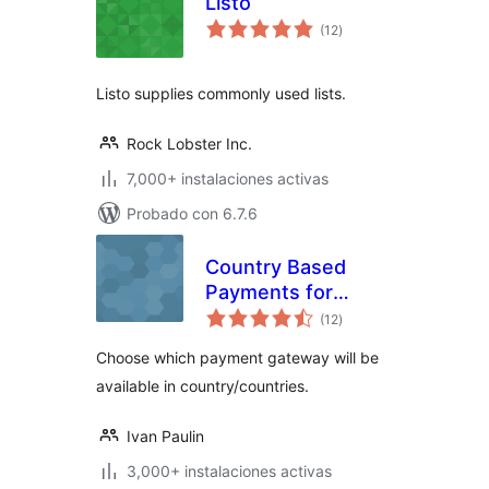
Listo
total
(12
)
de
valoraciones
Listo supplies commonly used lists.
Rock Lobster Inc.
7,000+ instalaciones activas
Probado con 6.7.6
Country Based
Payments for
total
WooCommerce
(12
)
de
valoraciones
Choose which payment gateway will be
available in country/countries.
Ivan Paulin
3,000+ instalaciones activas