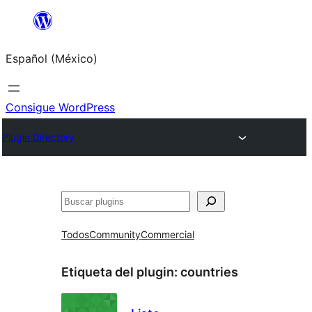
Saltar
al
Español (México)
contenido
Consigue WordPress
Plugin Directory
Buscar
Todos
Community
Commercial
Etiqueta del plugin:
countries