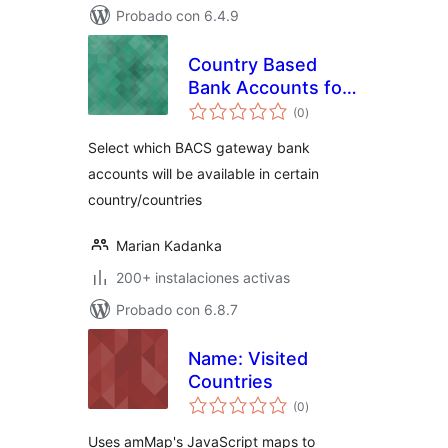
Probado con 6.4.9
Country Based
Bank Accounts for
total
WooCommerce
(0
)
de
valoraciones
Select which BACS gateway bank
accounts will be available in certain
country/countries
Marian Kadanka
200+ instalaciones activas
Probado con 6.8.7
Name: Visited
Countries
total
(0
)
de
valoraciones
Uses amMap's JavaScript maps to