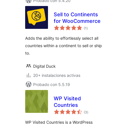
Probado con 5.4.20
Sell to Continents
for WooCommerce
total
(1
)
de
valoraciones
Adds the ability to effortlessly select all
countries within a continent to sell or ship
to.
Digital Duck
20+ instalaciones activas
Probado con 5.5.19
WP Visited
Countries
total
(3
)
de
valoraciones
WP Visited Countries is a WordPress