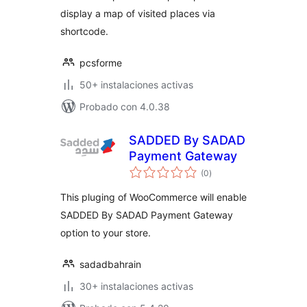
display a map of visited places via
shortcode.
pcsforme
50+ instalaciones activas
Probado con 4.0.38
SADDED By SADAD
Payment Gateway
total
(0
)
de
valoraciones
This pluging of WooCommerce will enable
SADDED By SADAD Payment Gateway
option to your store.
sadadbahrain
30+ instalaciones activas