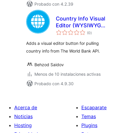
Probado con 4.2.39
Country Info Visual
Editor (WYSIWYG)
total
Button
(0
)
de
valoraciones
Adds a visual editor button for pulling
country info from The World Bank API.
Behzod Saidov
Menos de 10 instalaciones activas
Probado con 4.9.30
Acerca de
Escaparate
Noticias
Temas
Hosting
Plugins