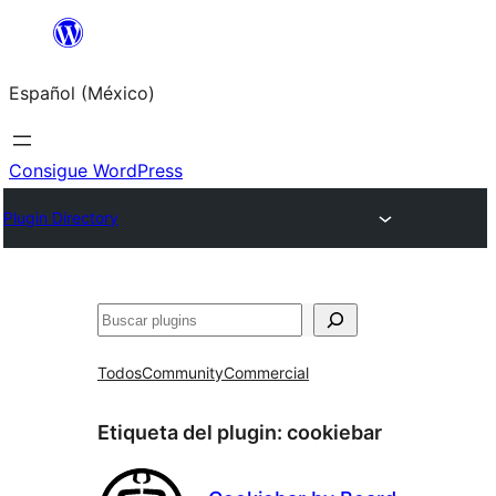
Saltar
al
Español (México)
contenido
Consigue WordPress
Plugin Directory
Buscar
Todos
Community
Commercial
Etiqueta del plugin:
cookiebar