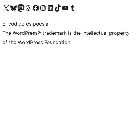
Visita nuestra cuenta de X (anteriormente Twitter)
Visita nuestra cuenta de Bluesky
Visita nuestra cuenta de Mastodon
Visita nuestra cuenta de Threads
Visita nuestra página de Facebook
Visita nuestra cuenta de Instagram
Visita nuestra cuenta de LinkedIn
Visita nuestra cuenta de TikTok
Visita nuestro canal de YouTube
Visita nuestra cuenta de Tumblr
El código es poesía.
The WordPress® trademark is the intellectual property
of the WordPress Foundation.