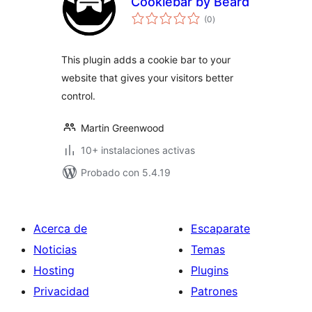
Cookiebar by Beard
total
(0
)
de
valoraciones
This plugin adds a cookie bar to your
website that gives your visitors better
control.
Martin Greenwood
10+ instalaciones activas
Probado con 5.4.19
Acerca de
Escaparate
Noticias
Temas
Hosting
Plugins
Privacidad
Patrones