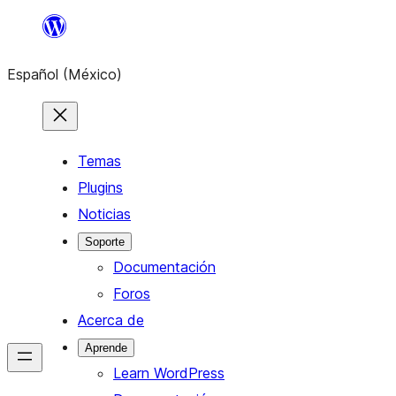
Saltar
al
Español (México)
contenido
Temas
Plugins
Noticias
Soporte
Documentación
Foros
Acerca de
Aprende
Learn WordPress