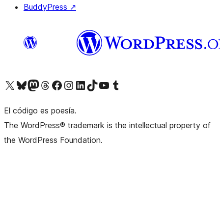
BuddyPress
↗
Visita nuestra cuenta de X (anteriormente Twitter)
Visita nuestra cuenta de Bluesky
Visita nuestra cuenta de Mastodon
Visita nuestra cuenta de Threads
Visita nuestra página de Facebook
Visita nuestra cuenta de Instagram
Visita nuestra cuenta de LinkedIn
Visita nuestra cuenta de TikTok
Visita nuestro canal de YouTube
Visita nuestra cuenta de Tumblr
El código es poesía.
The WordPress® trademark is the intellectual property of
the WordPress Foundation.