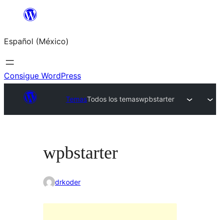
Saltar
al
Español (México)
contenido
Consigue WordPress
Temas
Todos los temas
wpbstarter
wpbstarter
drkoder