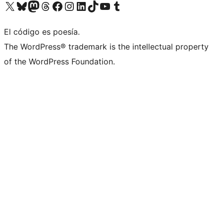
Visita nuestra cuenta de X (anteriormente Twitter)
Visita nuestra cuenta de Bluesky
Visita nuestra cuenta de Mastodon
Visita nuestra cuenta de Threads
Visita nuestra página de Facebook
Visita nuestra cuenta de Instagram
Visita nuestra cuenta de LinkedIn
Visita nuestra cuenta de TikTok
Visita nuestro canal de YouTube
Visita nuestra cuenta de Tumblr
El código es poesía.
The WordPress® trademark is the intellectual property
of the WordPress Foundation.