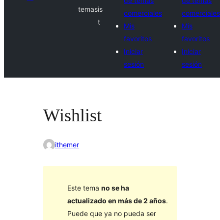
de temas
de temas
temas
is
comerciales
comerciales
t
Mis
Mis
favoritos
favoritos
Iniciar
Iniciar
sesión
sesión
Wishlist
ithemer
Este tema
no se ha
actualizado en más de 2 años
.
Puede que ya no pueda ser