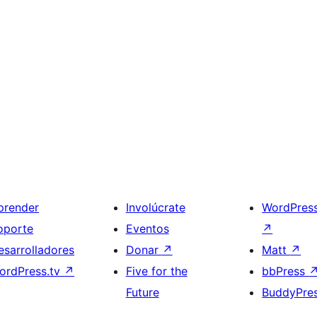
prender
Involúcrate
WordPres
oporte
Eventos
↗
esarrolladores
Donar
↗
Matt
↗
ordPress.tv
↗
Five for the
bbPress
Future
BuddyPre