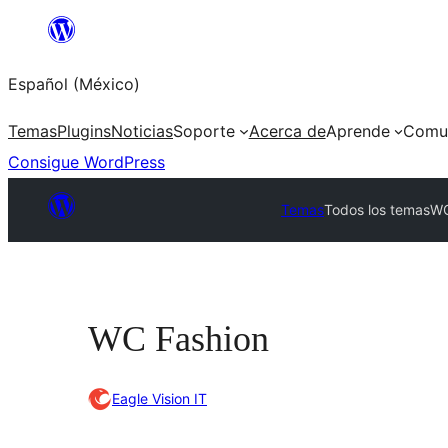
Saltar
al
Español (México)
contenido
Temas
Plugins
Noticias
Soporte
Acerca de
Aprende
Comu
Consigue WordPress
Temas
Todos los temas
WC
WC Fashion
Eagle Vision IT