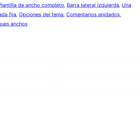
Plantilla de ancho completo
, 
Barra lateral izquierda
, 
Una
ada fija
, 
Opciones del tema
, 
Comentarios anidados
, 
ques anchos