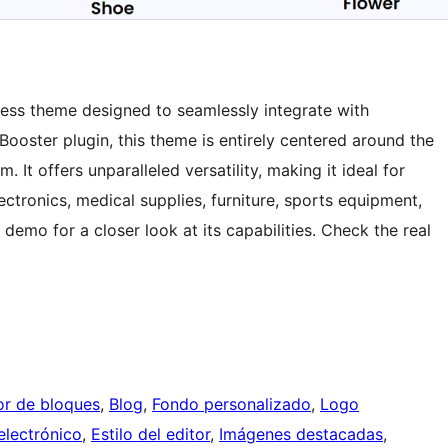
ress theme designed to seamlessly integrate with
ster plugin, this theme is entirely centered around the
 offers unparalleled versatility, making it ideal for
lectronics, medical supplies, furniture, sports equipment,
demo for a closer look at its capabilities. Check the real
tor de bloques
, 
Blog
, 
Fondo personalizado
, 
Logo
lectrónico
, 
Estilo del editor
, 
Imágenes destacadas
, 