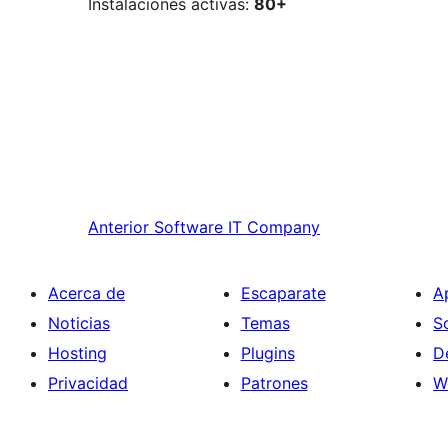
Instalaciones activas:
80+
Anterior
Software IT Company
Acerca de
Escaparate
A
Noticias
Temas
S
Hosting
Plugins
D
Privacidad
Patrones
W