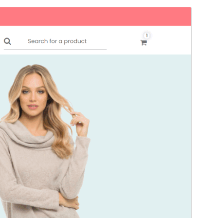
Vista previa
Descargar
Versión
1.0.2
Última actualización
13 noviembre, 2024
Instalaciones activas
80+
Versión de PHP
7.4
Página de inicio del tema