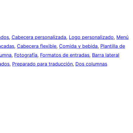
ados
, 
Cabecera personalizada
, 
Logo personalizado
, 
Menú
acadas
, 
Cabecera flexible
, 
Comida y bebida
, 
Plantilla de
lumna
, 
Fotografía
, 
Formatos de entradas
, 
Barra lateral
ados
, 
Preparado para traducción
, 
Dos columnas