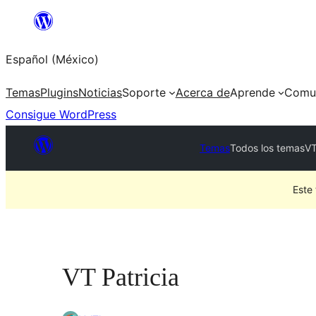
Saltar
al
Español (México)
contenido
Temas
Plugins
Noticias
Soporte
Acerca de
Aprende
Comu
Consigue WordPress
Temas
Todos los temas
VT
Este
VT Patricia