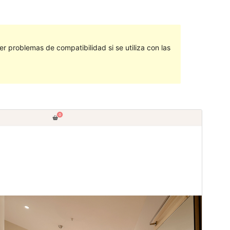
 problemas de compatibilidad si se utiliza con las
Vista previa
Descargar
Versión
1.0
Última actualización
7 agosto, 2024
Instalaciones activas
100+
Versión de PHP
5.6
Página de inicio del tema