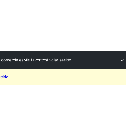
 comerciales
Mis favoritos
Iniciar sesión
cirlo!