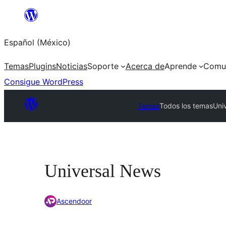
Saltar
al
Español (México)
contenido
Temas
Plugins
Noticias
Soporte
Acerca de
Aprende
Comu
Consigue WordPress
Temas
Todos los temas
Uni
Universal News
Ascendoor