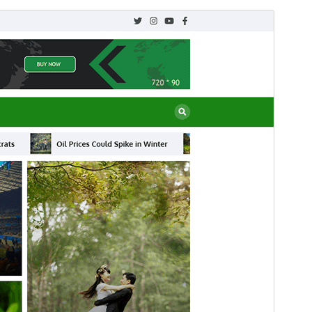
Vista previa
Descargar
Este es un tema hijo de
News Center
.
Versión
1.0.4
Última actualización
31 julio, 2026
Instalaciones activas
100+
Versión de WordPress
5.0
Versión de PHP
8.0
Página de inicio del tema