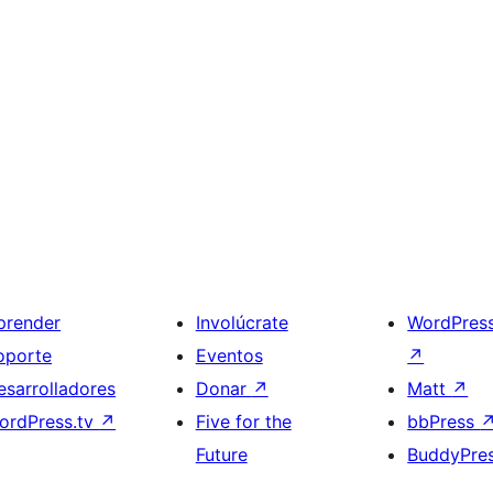
prender
Involúcrate
WordPres
oporte
Eventos
↗
esarrolladores
Donar
↗
Matt
↗
ordPress.tv
↗
Five for the
bbPress
Future
BuddyPre