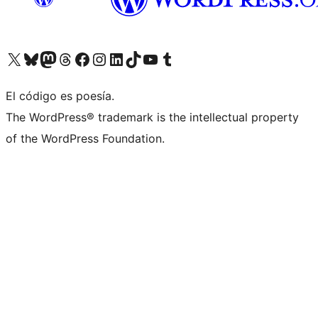
Visita nuestra cuenta de X (anteriormente Twitter)
Visita nuestra cuenta de Bluesky
Visita nuestra cuenta de Mastodon
Visita nuestra cuenta de Threads
Visita nuestra página de Facebook
Visita nuestra cuenta de Instagram
Visita nuestra cuenta de LinkedIn
Visita nuestra cuenta de TikTok
Visita nuestro canal de YouTube
Visita nuestra cuenta de Tumblr
El código es poesía.
The WordPress® trademark is the intellectual property
of the WordPress Foundation.