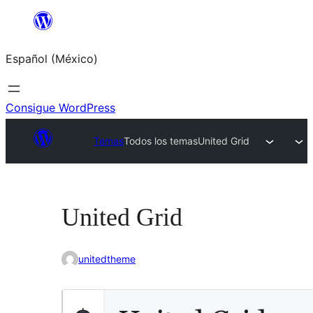
Saltar
al
Español (México)
contenido
Consigue WordPress
Temas
Todos los temas
United Grid
United Grid
unitedtheme