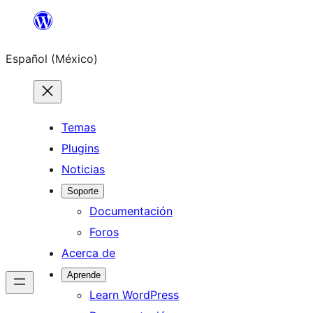
Saltar
al
Español (México)
contenido
Temas
Plugins
Noticias
Soporte
Documentación
Foros
Acerca de
Aprende
Learn WordPress