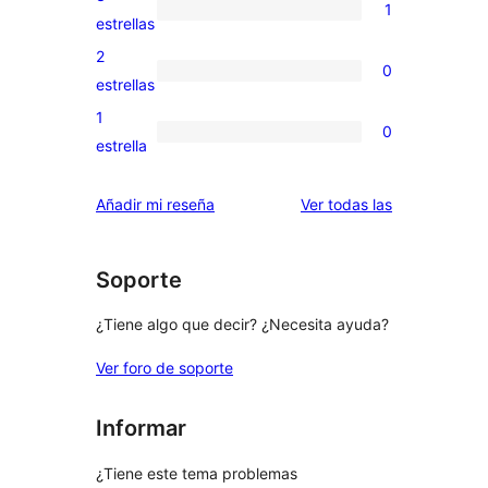
1
estrellas
de
1
estrellas
4
valoración
2
0
estrellas
de
0
estrellas
3
valoraciones
1
0
estrellas
de
0
estrella
2
valoraciones
estrellas
de
valoraciones
Añadir mi reseña
Ver todas las
1
estrellas
Soporte
¿Tiene algo que decir? ¿Necesita ayuda?
Ver foro de soporte
Informar
¿Tiene este tema problemas