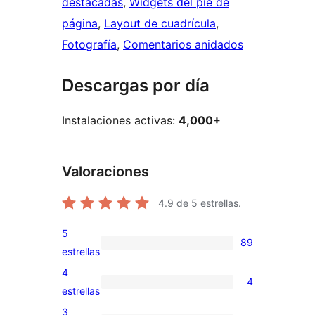
destacadas
, 
Widgets del pie de
página
, 
Layout de cuadrícula
, 
Fotografía
, 
Comentarios anidados
Descargas por día
Instalaciones activas:
4,000+
Valoraciones
4.9
de 5 estrellas.
5
89
89
estrellas
valoraciones
4
4
de
4
estrellas
5
valoraciones
3