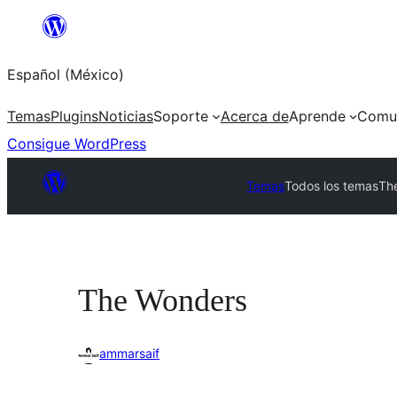
Saltar
al
Español (México)
contenido
Temas
Plugins
Noticias
Soporte
Acerca de
Aprende
Comu
Consigue WordPress
Temas
Todos los temas
Th
The Wonders
ammarsaif