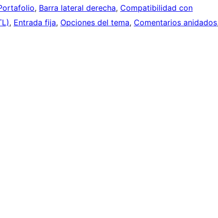
Portafolio
, 
Barra lateral derecha
, 
Compatibilidad con
TL)
, 
Entrada fija
, 
Opciones del tema
, 
Comentarios anidados