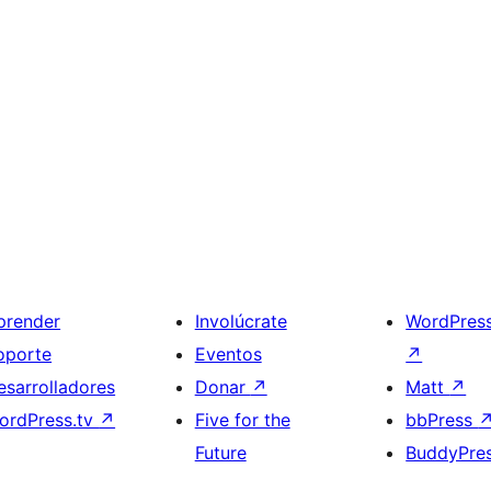
prender
Involúcrate
WordPres
oporte
Eventos
↗
esarrolladores
Donar
↗
Matt
↗
ordPress.tv
↗
Five for the
bbPress
Future
BuddyPre