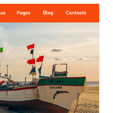
Vista previa
Descargar
Versión
0.3
Última actualización
15 mayo, 2026
Instalaciones activas
20+
Versión de PHP
7.4