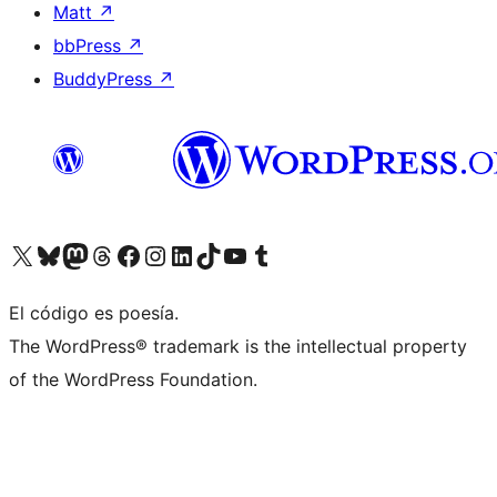
Matt
↗
bbPress
↗
BuddyPress
↗
Visita nuestra cuenta de X (anteriormente Twitter)
Visita nuestra cuenta de Bluesky
Visita nuestra cuenta de Mastodon
Visita nuestra cuenta de Threads
Visita nuestra página de Facebook
Visita nuestra cuenta de Instagram
Visita nuestra cuenta de LinkedIn
Visita nuestra cuenta de TikTok
Visita nuestro canal de YouTube
Visita nuestra cuenta de Tumblr
El código es poesía.
The WordPress® trademark is the intellectual property
of the WordPress Foundation.