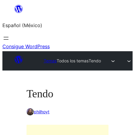
Saltar
al
Español (México)
contenido
Consigue WordPress
Temas
Todos los temas
Tendo
Tendo
philhoyt