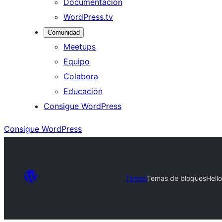
Documentación
WordPress.tv
Comunidad
Meetups
Equipo
Colabora
Educación
Consigue WordPress
Consigue WordPress
Temas
Temas de bloques
Hello