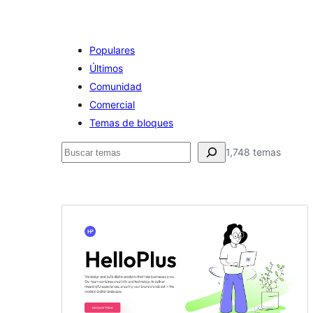
Populares
Últimos
Comunidad
Comercial
Temas de bloques
Buscar
1,748 temas
Temas
de
bloques