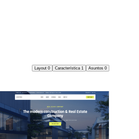
Layout
0
Característica
1
Asuntos
0