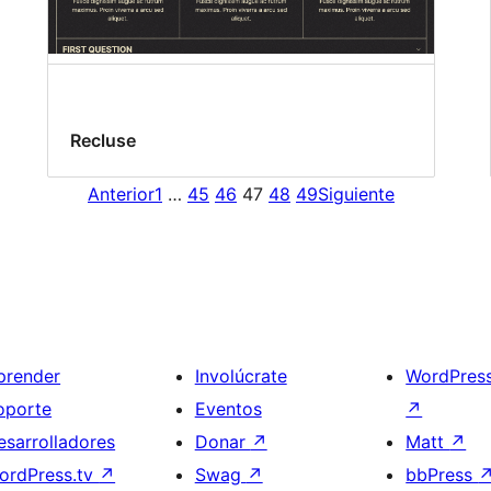
Recluse
Anterior
1
…
45
46
47
48
49
Siguiente
prender
Involúcrate
WordPres
oporte
Eventos
↗
esarrolladores
Donar
↗
Matt
↗
ordPress.tv
↗
Swag
↗
bbPress