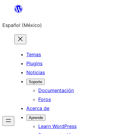
Saltar
al
Español (México)
contenido
Temas
Plugins
Noticias
Soporte
Documentación
Foros
Acerca de
Aprende
Learn WordPress