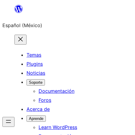
Saltar
al
Español (México)
contenido
Temas
Plugins
Noticias
Soporte
Documentación
Foros
Acerca de
Aprende
Learn WordPress