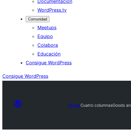
Documentación
WordPress.tv
Comunidad
Meetups
Equipo
Colabora
Educación
Consigue WordPress
Consigue WordPress
Temas
Cuatro columnas
Goods an