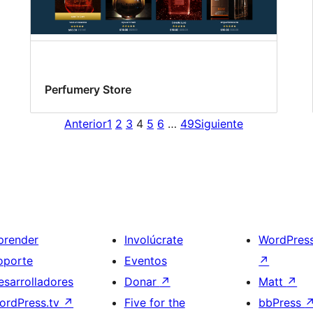
Perfumery Store
Anterior
1
2
3
4
5
6
…
49
Siguiente
prender
Involúcrate
WordPres
oporte
Eventos
↗
esarrolladores
Donar
↗
Matt
↗
ordPress.tv
↗
Five for the
bbPress