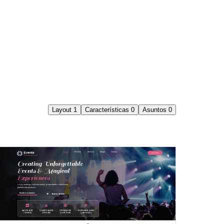
Layout
1
Características
0
Asuntos
0