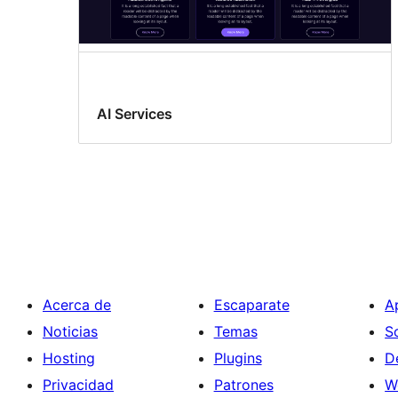
AI Services
Acerca de
Escaparate
A
Noticias
Temas
S
Hosting
Plugins
D
Privacidad
Patrones
W