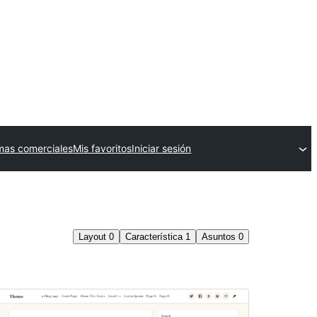
mas comerciales
Mis favoritos
Iniciar sesión
Layout
0
Característica
1
Asuntos
0