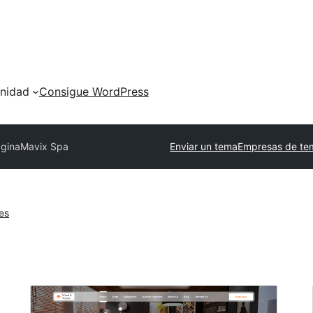
nidad
Consigue WordPress
ágina
Mavix Spa
Enviar un tema
Empresas de te
es