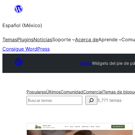
Saltar
al
Español (México)
contenido
Temas
Plugins
Noticias
Soporte
Acerca de
Aprende
Comu
Consigue WordPress
Temas
Widgets del pie de p
Populares
Últimos
Comunidad
Comercial
Temas de bloqu
Buscar
5,771 temas
Widgets
del