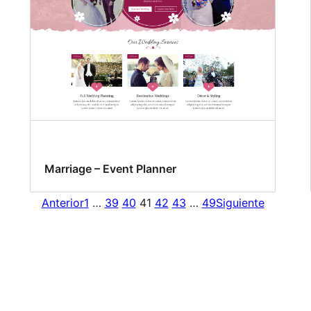
Marriage – Event Planner
Anterior
1
…
39
40
41
42
43
…
49
Siguiente