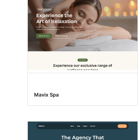
pie
de
página
Mavix Spa