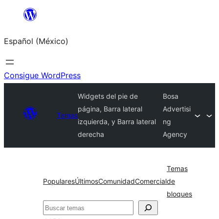
Saltar
al
Español (México)
contenido
Consigue WordPress
Widgets del pie de
Bosa
página, Barra lateral
Advertisi
Temas
izquierda, y Barra lateral
ng
derecha
Agency
Temas
Populares
Últimos
Comunidad
Comercial
de
bloques
Buscar