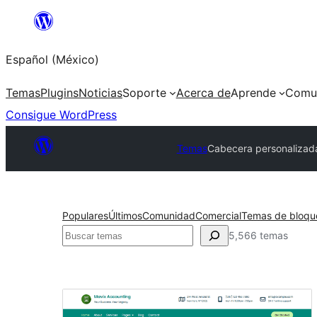
Saltar
al
Español (México)
contenido
Temas
Plugins
Noticias
Soporte
Acerca de
Aprende
Comu
Consigue WordPress
Temas
Cabecera personalizad
Populares
Últimos
Comunidad
Comercial
Temas de bloqu
Buscar
5,566 temas
Cabecera
personalizada