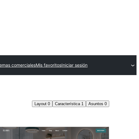
emas comerciales
Mis favoritos
Iniciar sesión
Layout
0
Característica
1
Asuntos
0