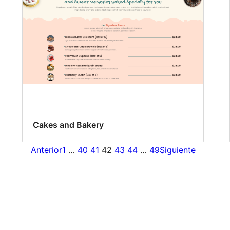
Cakes and Bakery
Anterior
1
…
40
41
42
43
44
…
49
Siguiente