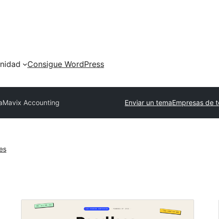
nidad
Consigue WordPress
a
Mavix Accounting
Enviar un tema
Empresas de t
es