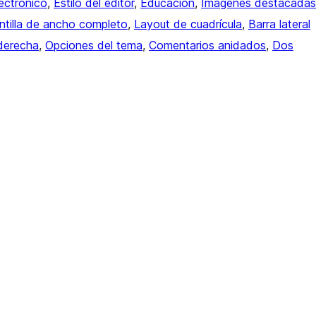
ectrónico
, 
Estilo del editor
, 
Educación
, 
Imágenes destacadas
ntilla de ancho completo
, 
Layout de cuadrícula
, 
Barra lateral
 derecha
, 
Opciones del tema
, 
Comentarios anidados
, 
Dos