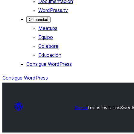
Documentación
WordPress.tv
Comunidad
Meetups
Equipo
Colabora
Educación
Consigue WordPress
Consigue WordPress
Temas
Todos los temas
Sweets