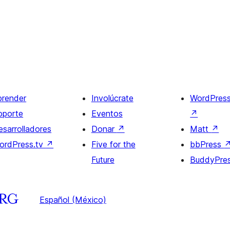
prender
Involúcrate
WordPres
oporte
Eventos
↗
esarrolladores
Donar
↗
Matt
↗
ordPress.tv
↗
Five for the
bbPress
Future
BuddyPre
Español (México)