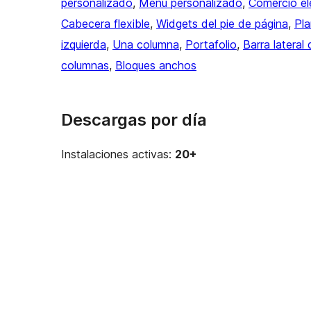
personalizado
, 
Menú personalizado
, 
Comercio el
Cabecera flexible
, 
Widgets del pie de página
, 
Pla
izquierda
, 
Una columna
, 
Portafolio
, 
Barra lateral
columnas
, 
Bloques anchos
Descargas por día
Instalaciones activas:
20+