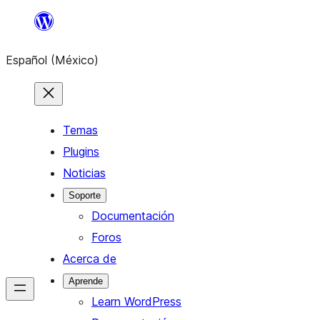
Saltar
al
Español (México)
contenido
Temas
Plugins
Noticias
Soporte
Documentación
Foros
Acerca de
Aprende
Learn WordPress