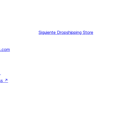
Siguiente
Dropshipping Store
s.com
↗
ss
↗