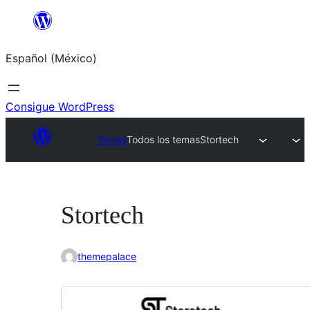
Saltar
al
Español (México)
contenido
Consigue WordPress
Temas
Todos los temas
Stortech
Stortech
themepalace