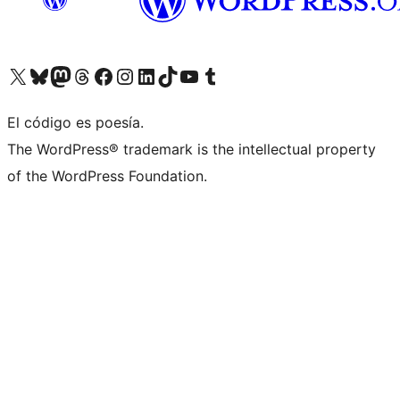
Visita nuestra cuenta de X (anteriormente Twitter)
Visita nuestra cuenta de Bluesky
Visita nuestra cuenta de Mastodon
Visita nuestra cuenta de Threads
Visita nuestra página de Facebook
Visita nuestra cuenta de Instagram
Visita nuestra cuenta de LinkedIn
Visita nuestra cuenta de TikTok
Visita nuestro canal de YouTube
Visita nuestra cuenta de Tumblr
El código es poesía.
The WordPress® trademark is the intellectual property
of the WordPress Foundation.