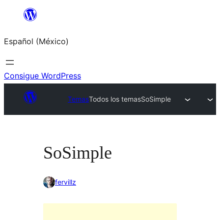
Saltar
al
Español (México)
contenido
Consigue WordPress
Temas
Todos los temas
SoSimple
SoSimple
fervillz