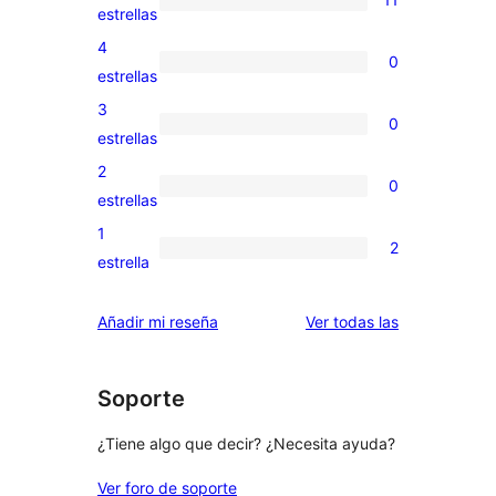
11
estrellas
valoraciones
4
0
de
0
estrellas
5
valoraciones
3
0
estrellas
de
0
estrellas
4
valoraciones
2
0
estrellas
de
0
estrellas
3
valoraciones
1
2
estrellas
de
2
estrella
2
valoraciones
estrellas
de
valoraciones
Añadir mi reseña
Ver todas las
1
estrellas
Soporte
¿Tiene algo que decir? ¿Necesita ayuda?
Ver foro de soporte