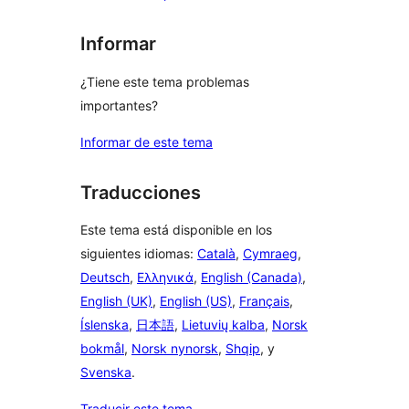
Informar
¿Tiene este tema problemas
importantes?
Informar de este tema
Traducciones
Este tema está disponible en los
siguientes idiomas:
Català
,
Cymraeg
,
Deutsch
,
Ελληνικά
,
English (Canada)
,
English (UK)
,
English (US)
,
Français
,
Íslenska
,
日本語
,
Lietuvių kalba
,
Norsk
bokmål
,
Norsk nynorsk
,
Shqip
, y
Svenska
.
Traducir este tema