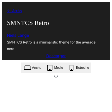
Saltar
← Atrás
al
contenido
SMNTCS Retro
Niels Lange
SMNTCS Retro is a minimalistic theme for the average
nerd.
Descargar
smntcs-retro.43.zip
Ancho
Medio
Estrecho